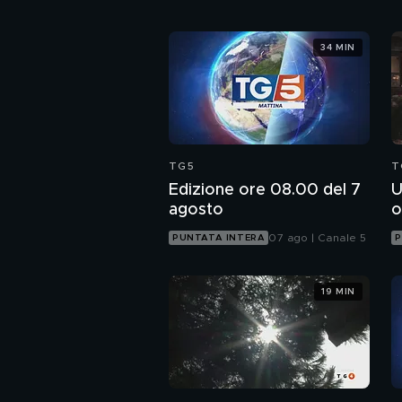
34 MIN
TG5
T
Edizione ore 08.00 del 7
U
agosto
o
07 ago | Canale 5
PUNTATA INTERA
P
19 MIN