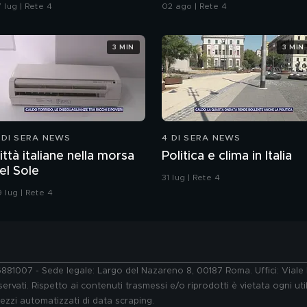
 lug | Rete 4
02 ago | Rete 4
3 MIN
3 MIN
 DI SERA NEWS
4 DI SERA NEWS
ittà italiane nella morsa
Politica e clima in Italia
el Sole
31 lug | Rete 4
 lug | Rete 4
76881007 - Sede legale: Largo del Nazareno 8, 00187 Roma. Uffici: Vial
ervati. Rispetto ai contenuti trasmessi e/o riprodotti è vietata ogni uti
 mezzi automatizzati di data scraping.