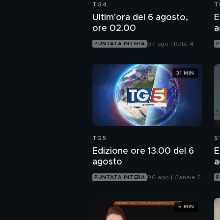
TG4
T
Ultim'ora del 6 agosto,
E
ore 02.00
a
07 ago | Rete 4
PUNTATA INTERA
P
31 MIN
TG5
S
Edizione ore 13.00 del 6
E
agosto
a
06 ago | Canale 5
PUNTATA INTERA
P
5 MIN