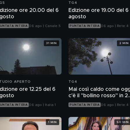
G5
TG4
dizione ore 20.00 del 6
Edizione ore 19.00 del 6
gosto
agosto
06 ago | Canale 5
06 ago | Rete 4
UNTATA INTERA
PUNTATA INTERA
31 MIN
2 MIN
TUDIO APERTO
TG4
dizione ore 12.25 del 6
Mai così caldo come ogg
gosto
c'è il "bollino rosso" in 2
città
06 ago | Italia 1
06 ago | Rete 4
UNTATA INTERA
PUNTATA INTERA
1 MIN
50 MIN