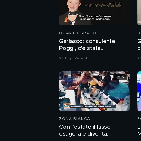
QUARTO GRADO
Q
Garlasco: consulente
G
Poggi, c'è stata
d
contaminazione sulle
24 lug | Rete 4
24
unghie?
1 MIN
ZONA BIANCA
Z
Con l'estate il lusso
L
esagera e diventa
M