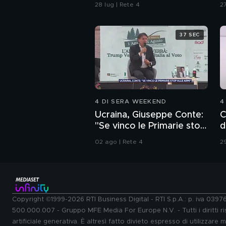
"cafone"
28 lug | Rete 4
27
37 SEC
4 DI SERA WEEKEND
4
Ucraina, Giuseppe Conte:
C
"Se vinco le Primarie stop
d
alle armi"
02 ago | Rete 4
29
Copyright ©1999-2026 RTI Business Digital - RTI S.p.A.: p. iva 039
500.000.007 - Gruppo MFE Media For Europe N.V. - Tutti i diritti ris
artificiale generativa. È altresì fatto divieto espresso di utilizzare