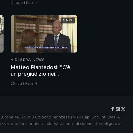
01 ago | Rete 4
3 MIN
4 DI SERA NEWS
Matteo Piantedosi: "C'è
un pregiudizio nei
confronti della polizia"
29 lug | Rete 4
e Europa 46, 20093 Cologno Monzese (MI) - Cap. Soc. int. vers. €
lizzazione funzionale all'addestramento di sistemi di intelligenza