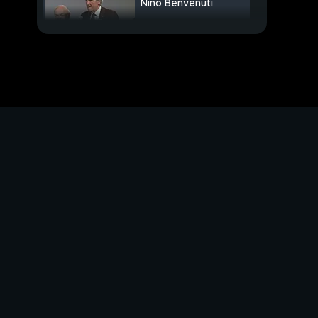
Nino Benvenuti
Elodie star a Cannes
nel nuovo film di Mario
Martone
PROSSIMO VIDEO