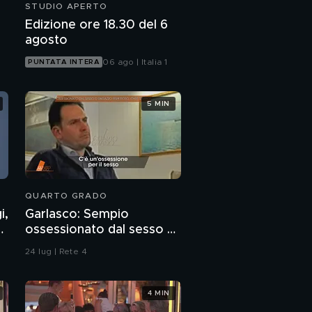
STUDIO APERTO
Edizione ore 18.30 del 6
agosto
06 ago | Italia 1
PUNTATA INTERA
5 MIN
QUARTO GRADO
i,
Garlasco: Sempio
7
ossessionato dal sesso o
ragazzo rispettoso?
24 lug | Rete 4
4 MIN