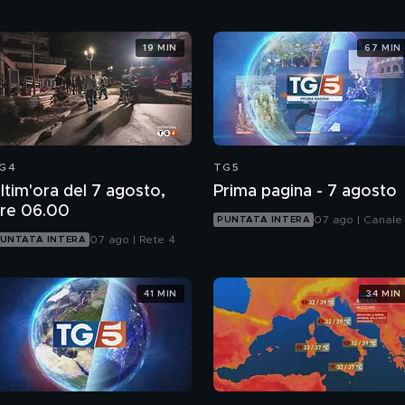
19 MIN
67 MIN
G4
TG5
ltim'ora del 7 agosto,
Prima pagina - 7 agosto
re 06.00
07 ago | Canale
PUNTATA INTERA
07 ago | Rete 4
UNTATA INTERA
41 MIN
34 MIN