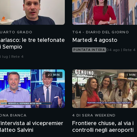
UARTO GRADO
TG4 - DIARIO DEL GIORNO
arlasco: le tre telefonate
Martedì 4 agosto
i Sempio
04 ago | Rete 4
PUNTATA INTERA
 lug | Rete 4
23 MIN
1 MIN
ONA BIANCA
4 DI SERA WEEKEND
'intervista al vicepremier
Frontiere chiuse, al via i
atteo Salvini
controlli negli aeroporti