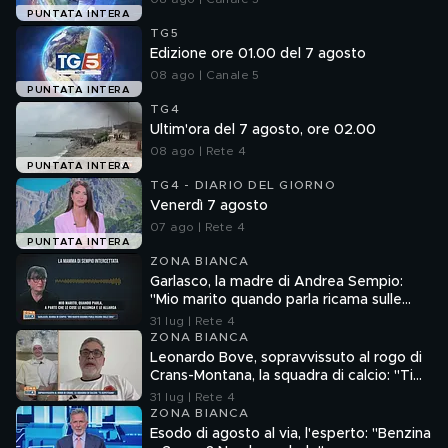
PUNTATA INTERA
TG5
Edizione ore 01.00 del 7 agosto
08 ago | Canale 5
PUNTATA INTERA
TG4
Ultim'ora del 7 agosto, ore 02.00
08 ago | Rete 4
PUNTATA INTERA
TG4 - DIARIO DEL GIORNO
Venerdì 7 agosto
07 ago | Rete 4
PUNTATA INTERA
ZONA BIANCA
Garlasco, la madre di Andrea Sempio:
"Mio marito quando parla ricama sulle
cose"
31 lug | Rete 4
ZONA BIANCA
Leonardo Bove, sopravvissuto al rogo di
Crans-Montana, la squadra di calcio: "Ti
aspettiamo"
31 lug | Rete 4
ZONA BIANCA
Esodo di agosto al via, l'esperto: "Benzina