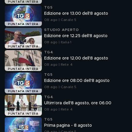
PUNTATA INTERA
TG5
Edizione ore 13.00 dell'8 agosto
08 ago | Canale 5
PUNTATA INTERA
STUDIO APERTO
Edizione ore 12.25 dell'8 agosto
08 ago | Italia 1
PUNTATA INTERA
TG4
Edizione ore 12.00 dell'8 agosto
08 ago | Rete 4
PUNTATA INTERA
TG5
Edizione ore 08.00 dell'8 agosto
08 ago | Canale 5
PUNTATA INTERA
TG4
Ultim'ora dell'8 agosto, ore 06.00
08 ago | Rete 4
PUNTATA INTERA
TG5
Prima pagina - 8 agosto
08 ago | Canale 5