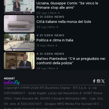
Ucraina, Giuseppe Conte: "Se vinco le
Primarie stop alle armi"
02 ago | Rete 4
4 DI SERA NEWS
Città italiane nella morsa del Sole
29 lug | Rete 4
4 DI SERA NEWS
Politica e clima in Italia
31 lug | Rete 4
4 DI SERA NEWS
Matteo Piantedosi: "C'è un pregiudizio nei
confronti della polizia"
29 lug | Rete 4
Copyright ©1999-2026 RTI Business Digital - RTI S.p.A.: p. iva
03976881007 - Sede legale: Largo del Nazareno 8, 00187 Roma.
Uffici: Viale Europa 46, 20093 Cologno Monzese (MI) - Cap. Soc.
int. vers. € 500.000.007 - Gruppo MFE Media For Europe N.V. -