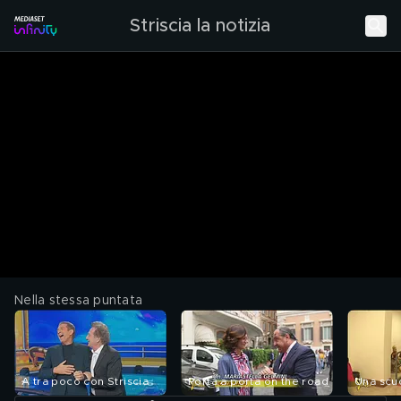
Striscia la notizia
Nella stessa puntata
A tra poco con Striscia
Porta a porta on the road
Una scuo