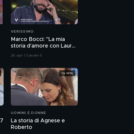
VERISSIMO
Marco Bocci: "La mia
storia d'amore con Laura
Chiatti"
26 apr | Canale 5
16 MIN
UOMINI E DONNE
27
La storia di Agnese e
Roberto