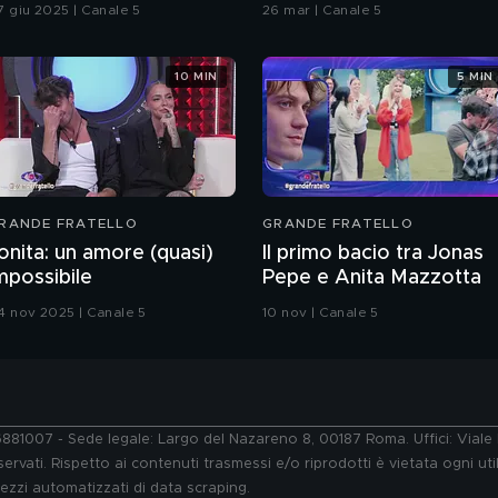
7 giu 2025 | Canale 5
26 mar | Canale 5
10 MIN
5 MIN
RANDE FRATELLO
GRANDE FRATELLO
onita: un amore (quasi)
Il primo bacio tra Jonas
mpossibile
Pepe e Anita Mazzotta
4 nov 2025 | Canale 5
10 nov | Canale 5
76881007 - Sede legale: Largo del Nazareno 8, 00187 Roma. Uffici: Vial
ervati. Rispetto ai contenuti trasmessi e/o riprodotti è vietata ogni uti
 mezzi automatizzati di data scraping.