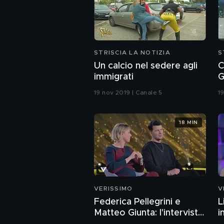
STRISCIA LA NOTIZIA
S
Un calcio nel sedere agli
C
immigrati
G
D
19 nov 2019 | Canale 5
1
18 MIN
VERISSIMO
V
Federica Pellegrini e
L
Matteo Giunta: l'intervista
i