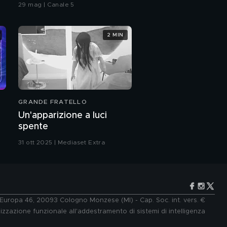
29 mag | Canale 5
2 MIN
GRANDE FRATELLO
Un'apparizione a luci
spente
31 ott 2025 | Mediaset Extra
e Europa 46, 20093 Cologno Monzese (MI) - Cap. Soc. int. vers. €
lizzazione funzionale all'addestramento di sistemi di intelligenza