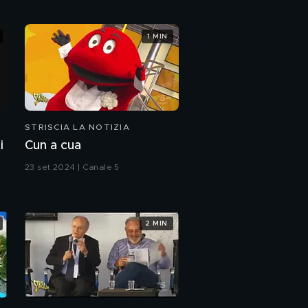
Guaccero e Vespa a
1 MIN
Spetteguless
STRISCIA LA NOTIZIA
i
Cun a cua
23 set 2024 | Canale 5
2 MIN