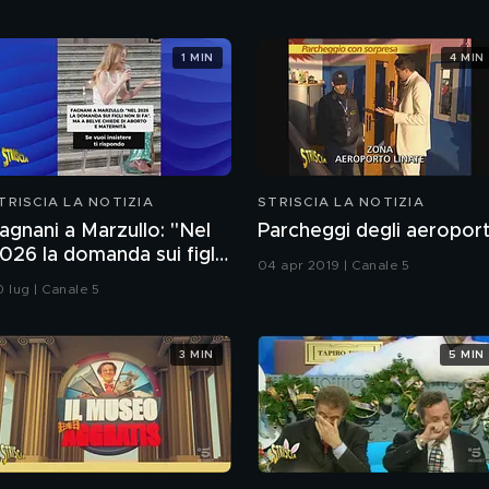
1 MIN
4 MIN
TRISCIA LA NOTIZIA
STRISCIA LA NOTIZIA
agnani a Marzullo: "Nel
Parcheggi degli aeroport
026 la domanda sui figli
04 apr 2019 | Canale 5
on si fa". Ma a Belve
0 lug | Canale 5
hiede di aborto e
aternità
3 MIN
5 MIN