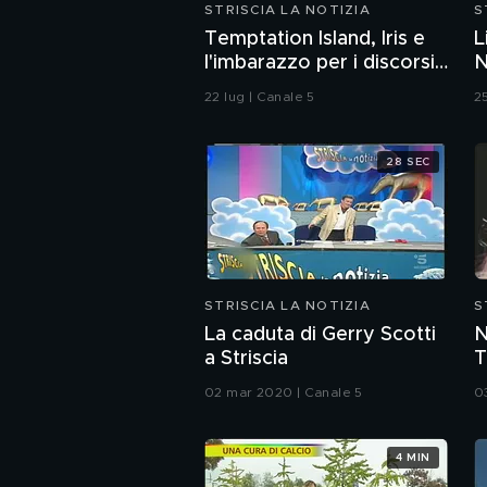
STRISCIA LA NOTIZIA
S
Temptation Island, Iris e
L
l'imbarazzo per i discorsi
N
del fidanzato Andrea sul
22 lug | Canale 5
2
sesso
28 SEC
STRISCIA LA NOTIZIA
S
La caduta di Gerry Scotti
N
a Striscia
T
m
02 mar 2020 | Canale 5
0
4 MIN