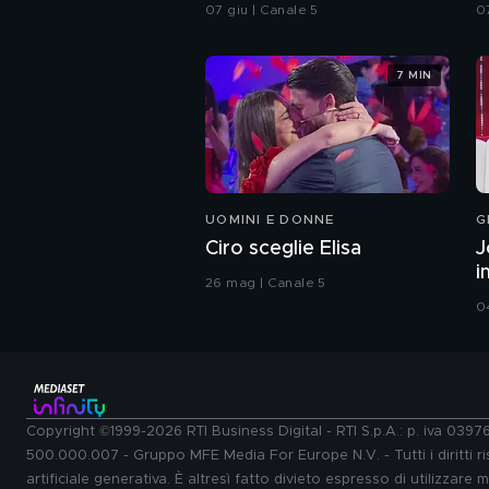
integrale
07 giu | Canale 5
0
7 MIN
UOMINI E DONNE
G
Ciro sceglie Elisa
J
i
26 mag | Canale 5
0
Copyright ©1999-2026 RTI Business Digital - RTI S.p.A.: p. iva 039
500.000.007 - Gruppo MFE Media For Europe N.V. - Tutti i diritti ris
artificiale generativa. È altresì fatto divieto espresso di utilizzare