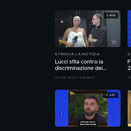
3 MIN
STRISCIA LA NOTIZIA
S
Lucci sfila contro la
F
discriminazione dei
2
capezzoli femminili
n
01 feb 2023 | Canale 5
2
c
m
11 SEC