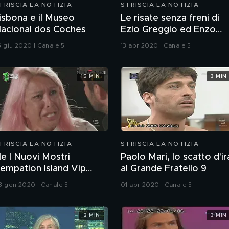
TRISCIA LA NOTIZIA
STRISCIA LA NOTIZIA
isbona e il Museo
Le risate senza freni di
acional dos Coches
Ezio Greggio ed Enzo
Iacchetti
5 giu 2020 | Canale 5
13 apr 2020 | Canale 5
15 MIN
3 MIN
TRISCIA LA NOTIZIA
STRISCIA LA NOTIZIA
e I Nuovi Mostri
Paolo Mari, lo scatto d'ir
empation Island Vip
al Grande Fratello 9
ixato con X Factor
3 gen 2020 | Canale 5
01 apr 2020 | Canale 5
2 MIN
3 MIN