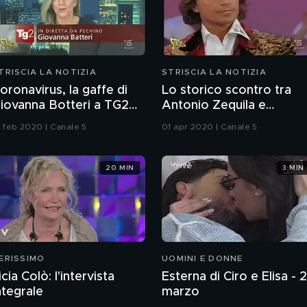
TRISCIA LA NOTIZIA
STRISCIA LA NOTIZIA
oronavirus, la gaffe di
Lo storico scontro tra
iovanna Botteri a TG2
Antonio Zequila e
ossier
Adriano Pappalardo
9 feb 2020 | Canale 5
01 apr 2020 | Canale 5
20 MIN
3 MIN
ERISSIMO
UOMINI E DONNE
icia Colò: l'intervista
Esterna di Ciro e Elisa - 
ntegrale
marzo