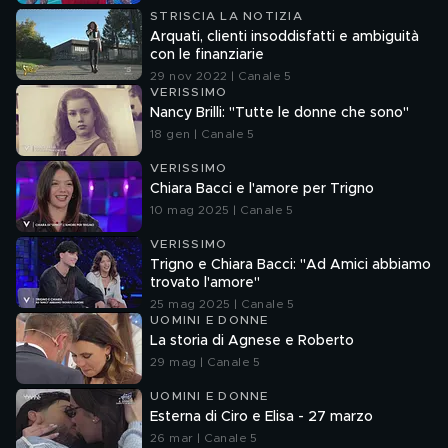
STRISCIA LA NOTIZIA
Arquati, clienti insoddisfatti e ambiguità
con le finanziarie
29 nov 2022 | Canale 5
VERISSIMO
Nancy Brilli: "Tutte le donne che sono"
18 gen | Canale 5
VERISSIMO
Chiara Bacci e l'amore per Trigno
10 mag 2025 | Canale 5
VERISSIMO
Trigno e Chiara Bacci: "Ad Amici abbiamo
trovato l'amore"
25 mag 2025 | Canale 5
UOMINI E DONNE
La storia di Agnese e Roberto
29 mag | Canale 5
UOMINI E DONNE
Esterna di Ciro e Elisa - 27 marzo
26 mar | Canale 5