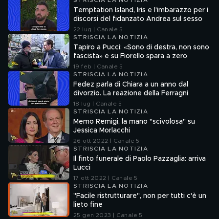
STRISCIA LA NOTIZIA
Temptation Island, Iris e l'imbarazzo per i
discorsi del fidanzato Andrea sul sesso
22 lug | Canale 5
STRISCIA LA NOTIZIA
Tapiro a Pucci: «Sono di destra, non sono
fascista» e su Fiorello spara a zero
19 feb | Canale 5
STRISCIA LA NOTIZIA
Fedez parla di Chiara a un anno dal
divorzio. La reazione della Ferragni
18 lug | Canale 5
STRISCIA LA NOTIZIA
Memo Remigi, la mano "scivolosa" su
Jessica Morlacchi
26 ott 2022 | Canale 5
STRISCIA LA NOTIZIA
Il finto funerale di Paolo Pazzaglia: arriva
Lucci
17 ott 2022 | Canale 5
STRISCIA LA NOTIZIA
"Facile ristrutturare", non per tutti c'è un
lieto fine
25 gen 2023 | Canale 5