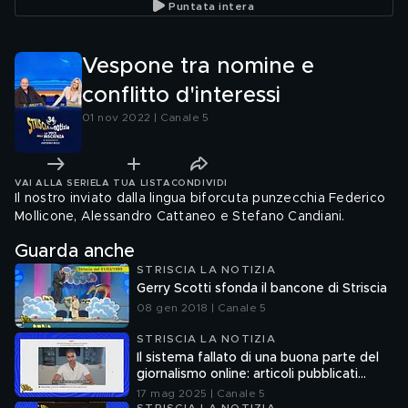
Puntata intera
Vespone tra nomine e
conflitto d'interessi
01 nov 2022 | Canale 5
VAI ALLA SERIE
LA TUA LISTA
CONDIVIDI
Il nostro inviato dalla lingua biforcuta punzecchia Federico
Mollicone, Alessandro Cattaneo e Stefano Candiani.
Guarda anche
STRISCIA LA NOTIZIA
Gerry Scotti sfonda il bancone di Striscia
08 gen 2018 | Canale 5
STRISCIA LA NOTIZIA
Il sistema fallato di una buona parte del
giornalismo online: articoli pubblicati
senza la verifica delle fonti
17 mag 2025 | Canale 5