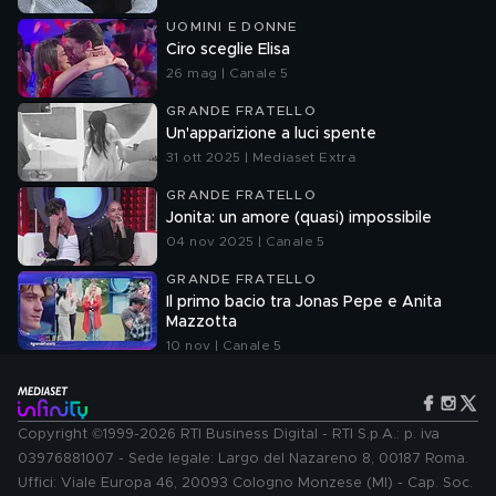
UOMINI E DONNE
Ciro sceglie Elisa
26 mag | Canale 5
GRANDE FRATELLO
Un'apparizione a luci spente
31 ott 2025 | Mediaset Extra
GRANDE FRATELLO
Jonita: un amore (quasi) impossibile
04 nov 2025 | Canale 5
GRANDE FRATELLO
Il primo bacio tra Jonas Pepe e Anita
Mazzotta
10 nov | Canale 5
Copyright ©1999-2026 RTI Business Digital - RTI S.p.A.: p. iva
03976881007 - Sede legale: Largo del Nazareno 8, 00187 Roma.
Uffici: Viale Europa 46, 20093 Cologno Monzese (MI) - Cap. Soc.