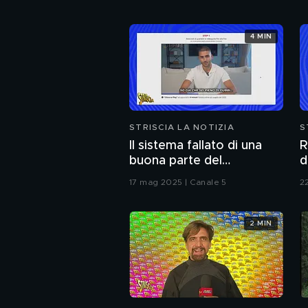
4 MIN
STRISCIA LA NOTIZIA
S
Il sistema fallato di una
R
buona parte del
d
giornalismo online: articoli
M
17 mag 2025 | Canale 5
22
pubblicati senza la verifica
delle fonti
2 MIN