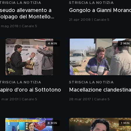
TRISCIA LA NOTIZIA
STRISCIA LA NOTIZIA
seudo allevamento a
Gongolo a Gianni Morand
olpago del Montello
21 apr 2008 | Canale 5
TV)
1 mag 2018 | Canale 5
4 MIN
2 MIN
TRISCIA LA NOTIZIA
STRISCIA LA NOTIZIA
apiro d'oro ai Sottotono
Macellazione clandestin
1 mar 2001 | Canale 5
28 mar 2017 | Canale 5
8 MIN
1 MIN