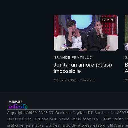
10 MIN
GRANDE FRATELLO
G
Jonita: un amore (quasi)
B
impossibile
A
P
04 nov 2025 | Canale 5
0
Copyright ©1999-2026 RTI Business Digital - RTI S.p.A.: p. iva 039
500.000.007 - Gruppo MFE Media For Europe N.V. - Tutti i diritti ris
artificiale generativa. È altresì fatto divieto espresso di utilizzare