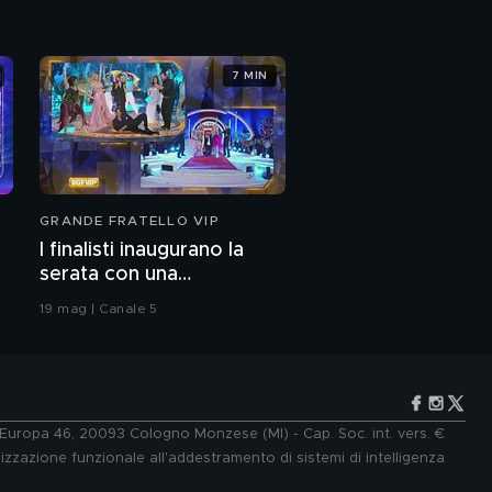
7 MIN
GRANDE FRATELLO VIP
I finalisti inaugurano la
serata con una
coreografia
19 mag | Canale 5
e Europa 46, 20093 Cologno Monzese (MI) - Cap. Soc. int. vers. €
lizzazione funzionale all'addestramento di sistemi di intelligenza