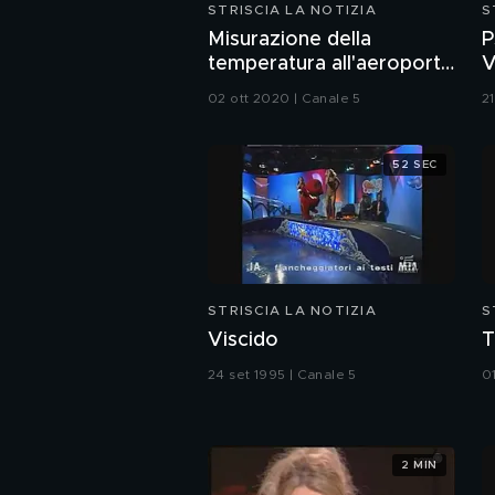
STRISCIA LA NOTIZIA
S
Misurazione della
P
temperatura all'aeroporto
V
di Malpensa
(
02 ott 2020 | Canale 5
2
52 SEC
STRISCIA LA NOTIZIA
S
Viscido
T
24 set 1995 | Canale 5
0
2 MIN