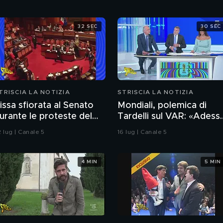
32 SEC
30 SEC
TRISCIA LA NOTIZIA
STRISCIA LA NOTIZIA
issa sfiorata al Senato
Mondiali, polemica di
urante le proteste del
Tardelli sul VAR: «Adess
5S sul caso Delmastro
c'è ma è peggio». Lo
 lug | Canale 5
16 lug | Canale 5
scappellotto di
Bellingham a Barco
4 MIN
5 MIN