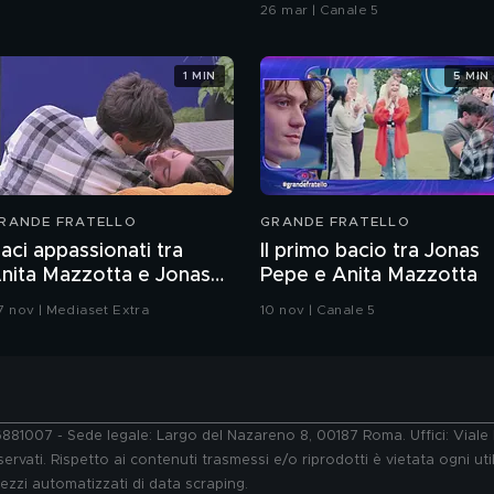
26 mar | Canale 5
1 MIN
5 MIN
RANDE FRATELLO
GRANDE FRATELLO
aci appassionati tra
Il primo bacio tra Jonas
nita Mazzotta e Jonas
Pepe e Anita Mazzotta
epe
7 nov | Mediaset Extra
10 nov | Canale 5
76881007 - Sede legale: Largo del Nazareno 8, 00187 Roma. Uffici: Vial
ervati. Rispetto ai contenuti trasmessi e/o riprodotti è vietata ogni uti
 mezzi automatizzati di data scraping.