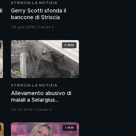
STRISCIA LA NOTIZIA
i
Gerry Scotti sfonda il
bancone di Striscia
08 gen 2018 | Canale 5
3 MIN
STRISCIA LA NOTIZIA
a
Allevamento abusivo di
maiali a Selargius
(Cagliari)
06 ott 2014 | Canale 5
1 MIN