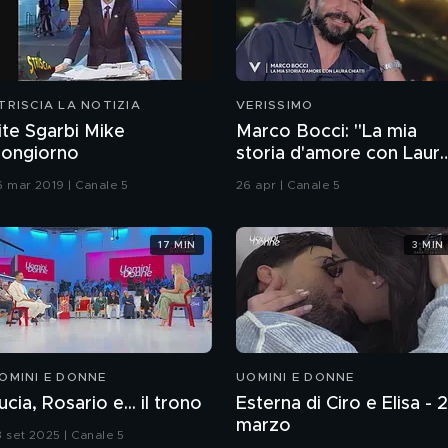
TRISCIA LA NOTIZIA
VERISSIMO
ite Sgarbi Mike
Marco Bocci: "La mia
ongiorno
storia d'amore con Laur
Chiatti"
6 mar 2019 | Canale 5
26 apr | Canale 5
17 MIN
3 MIN
OMINI E DONNE
UOMINI E DONNE
ucia, Rosario e... il trono
Esterna di Ciro e Elisa - 
marzo
3 set 2025 | Canale 5