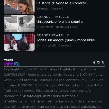
La storia di Agnese e Roberto
29 mag | Canale 5
GRANDE FRATELLO
Un'apparizione a luci spente
31 ott 2025 | Mediaset Extra
GRANDE FRATELLO
Jonita: un amore (quasi) impossibile
04 nov 2025 | Canale 5
Copyright ©1999-2026 RTI Business Digital - RTI S.p.A.: p. iva
03976881007 - Sede legale: Largo del Nazareno 8, 00187 Roma.
Uffici: Viale Europa 46, 20093 Cologno Monzese (MI) - Cap. Soc.
int. vers. € 500.000.007 - Gruppo MFE Media For Europe N.V. -
Tutti i diritti riservati. Rispetto ai contenuti trasmessi e/o
riprodotti è vietata ogni utilizzazione funzionale
all'addestramento di sistemi di intelligenza artificiale generativa.
È altresì fatto divieto espresso di utilizzare mezzi automatizzati