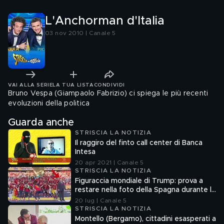
L'Anchorman d'Italia
03 nov 2010 | Canale 5
VAI ALLA SERIE
LA TUA LISTA
CONDIVIDI
Bruno Vespa (Giampaolo Fabrizio) ci spiega le più recenti
evoluzioni della politica
Guarda anche
STRISCIA LA NOTIZIA
Il raggiro del finto call center di Banca
Intesa
20 apr 2021 | Canale 5
STRISCIA LA NOTIZIA
Figuraccia mondiale di Trump: prova a
restare nella foto della Spagna durante la
premiazione
20 lug | Canale 5
STRISCIA LA NOTIZIA
Montello (Bergamo), cittadini esasperati a