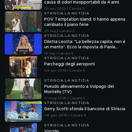
causa di odori insopportabili da 4 anni
05 giu 2025 | Canale 5
STRISCIA LA NOTIZIA
POV Temptation Island: ti hanno appena
cambiato il piano ferie
20 lug | Canale 5
STRISCIA LA NOTIZIA
Diletta Leotta: "La bellezza capita, non è
un merito". Ecco la risposta di Paola
Ferrari
19 lug | Canale 5
STRISCIA LA NOTIZIA
Parcheggi degli aeroporti
04 apr 2019 | Canale 5
STRISCIA LA NOTIZIA
Pseudo allevamento a Volpago del
Montello (TV)
21 mag 2018 | Canale 5
STRISCIA LA NOTIZIA
Gerry Scotti sfonda il bancone di Striscia
08 gen 2018 | Canale 5
STRISCIA LA NOTIZIA
Viscido