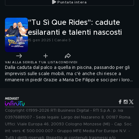
Puntata intera
omaggiano il figlio ucciso
di un noto boss
condannato per mafia
"Tu Sì Que Rides": cadute
esilaranti e talenti nascosti
15 gen 2025 | Canale 5
VAI ALLA SERIE
LA TUA LISTA
CONDIVIDI
Dalla caduta dal palco a quella in piscina, passando per gli
imprevisti sulle scale mobili, ma c'è anche chi riesce a
rimanere in piedi! Grazie a Maria De Filippi e soci per i loro
interventi involontari a Tu Sì Que Rides!
Copyright ©1999-2026 RTI Business Digital - RTI S.p.A.: p. iva
03976881007 - Sede legale: Largo del Nazareno 8, 00187 Roma.
Uffici: Viale Europa 46, 20093 Cologno Monzese (MI) - Cap. Soc.
int. vers. € 500.000.007 - Gruppo MFE Media For Europe N.V. -
Tutti i diritti riservati. Rispetto ai contenuti trasmessi e/o