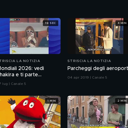
19 SEC
4 MIN
TRISCIA LA NOTIZIA
STRISCIA LA NOTIZIA
ondiali 2026: vedi
Parcheggi degli aeroport
hakira e ti parte
04 apr 2019 | Canale 5
'ormone
7 lug | Canale 5
1 MIN
2 MIN