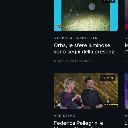
2 MIN
STRISCIA LA NOTIZIA
S
Orbs, le sfere luminose
M
sono segni della presenza
l
di esseri
a
17 apr 2025 | Canale 5
2
extradimensionali?
c
c
18 MIN
VERISSIMO
V
Federica Pellegrini e
L