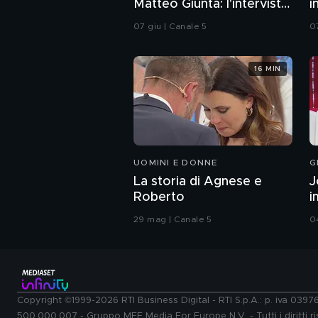
Matteo Giunta: l'intervista
i
integrale
07 giu | Canale 5
0
16 MIN
UOMINI E DONNE
G
La storia di Agnese e
J
Roberto
i
29 mag | Canale 5
0
Copyright ©1999-2026 RTI Business Digital - RTI S.p.A.: p. iva 039
500.000.007 - Gruppo MFE Media For Europe N.V. - Tutti i diritti ris