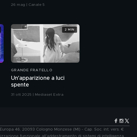
26 mag | Canale 5
2 MIN
GRANDE FRATELLO
Un'apparizione a luci
spente
31 ott 2025 | Mediaset Extra
e Europa 46, 20093 Cologno Monzese (MI) - Cap. Soc. int. vers. €
lizzazione funzionale all'addestramento di sistemi di intelligenza