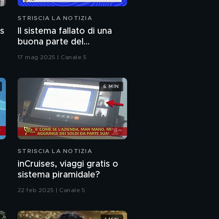
STRISCIA LA NOTIZIA
as
Il sistema fallato di una
buona parte del
giornalismo online: articoli
17 mag 2025 | Canale 5
pubblicati senza la verifica
delle fonti
6 MIN
STRISCIA LA NOTIZIA
inCruises, viaggi gratis o
sistema piramidale?
22 feb 2025 | Canale 5