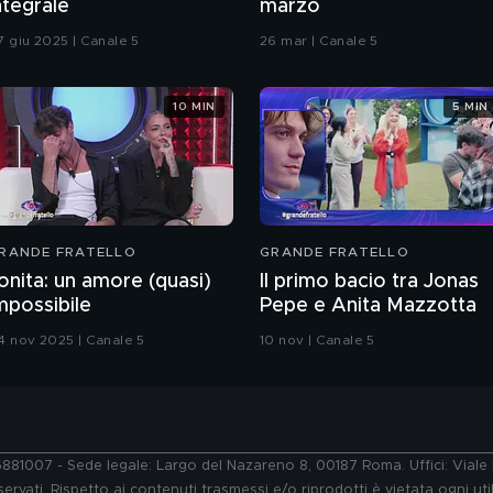
ntegrale
marzo
7 giu 2025 | Canale 5
26 mar | Canale 5
10 MIN
5 MIN
RANDE FRATELLO
GRANDE FRATELLO
onita: un amore (quasi)
Il primo bacio tra Jonas
mpossibile
Pepe e Anita Mazzotta
4 nov 2025 | Canale 5
10 nov | Canale 5
76881007 - Sede legale: Largo del Nazareno 8, 00187 Roma. Uffici: Vial
ervati. Rispetto ai contenuti trasmessi e/o riprodotti è vietata ogni uti