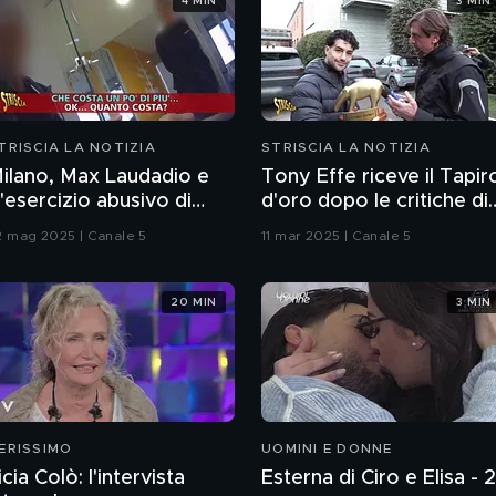
4 MIN
3 MIN
TRISCIA LA NOTIZIA
STRISCIA LA NOTIZIA
ilano, Max Laudadio e
Tony Effe riceve il Tapir
'"esercizio abusivo di
d'oro dopo le critiche di
utoscuola" tra costi da
Valerio Scanu sulle sue
2 mag 2025 | Canale 5
11 mar 2025 | Canale 5
apogiro e pratiche
doti canore
ommerciali scorrette
20 MIN
3 MIN
ERISSIMO
UOMINI E DONNE
icia Colò: l'intervista
Esterna di Ciro e Elisa - 