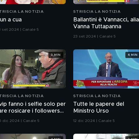
TRISCIA LA NOTIZIA
STRISCIA LA NOTIZIA
un a cua
Ballantini è Vannacci, ali
Vanna Tuttapanna
3 set 2024 | Canale 5
23 set 2024 | Canale 5
3 MIN
4 MIN
TRISCIA LA NOTIZIA
STRISCIA LA NOTIZIA
 vip fanno i selfie solo per
Tutte le papere del
are rosicare i followers?
Ministro Urso
e è convinto il nostro
0 dic 2024 | Canale 5
12 dic 2024 | Canale 5
nrico Lucci