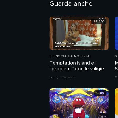
Guarda anche
22 SEC
STRISCIA LA NOTIZIA
S
Temptation island e i
M
"problemi" con le valigie
S
l
17 lug | Canale 5
0
1 MIN