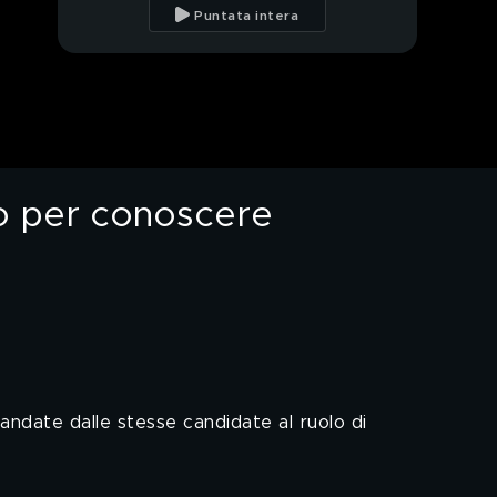
Luca Zaia e la richiesta
Puntata intera
di sblocco del terzo
mandato
Roma, Jimmy Ghione e
gli orologi "sballati"
Il provino di Sofia
Bartoli, aspirante Velina
Bionda di Striscia
o per conoscere
Il provino di Emma Del
Toro, aspirante Velina
Bionda di Striscia
Napoli, champagne
pagato con l'assegno
di inclusione
Lucci, ultim'ora: la
Ferragni non aspetta
un figlio
andate dalle stesse candidate al ruolo di
Palermo, murales: eroi
e figli di mafiosi