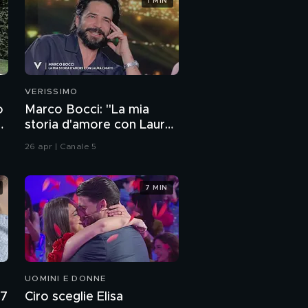
1 MIN
VERISSIMO
o
Marco Bocci: "La mia
storia d'amore con Laura
Chiatti"
26 apr | Canale 5
7 MIN
UOMINI E DONNE
27
Ciro sceglie Elisa