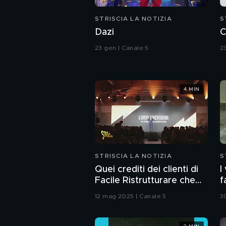
STRISCIA LA NOTIZIA
S
Dazi
C
23 gen | Canale 5
2
4 MIN
STRISCIA LA NOTIZIA
S
Quei crediti dei clienti di
I
Facile Ristrutturare che
f
non esistono nei loro
N
12 mag 2025 | Canale 5
3
sistemi informatici
E