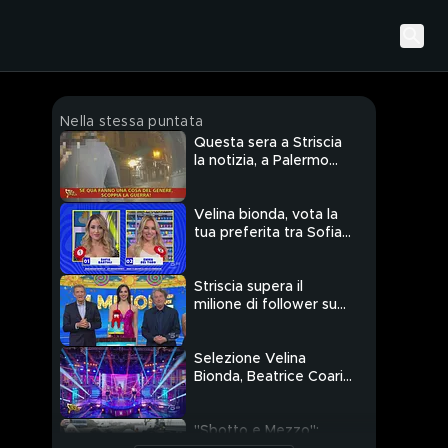
Nella stessa puntata
Questa sera a Striscia
la notizia, a Palermo
spuntano i murales che
omaggiano il figlio
ucciso di un noto boss
Velina bionda, vota la
condannato per mafia
tua preferita tra Sofia
Bartoli ed Emma Del
Toro
Striscia supera il
milione di follower su
TikTok
Selezione Velina
Bionda, Beatrice Coari
balla con Sofia Bartoli
ed Emma Del Toro
"Sbotto e Mezzo":