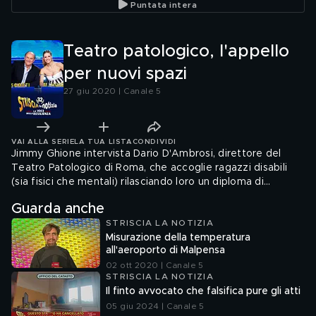
Puntata intera
consumatori
Teatro patologico, l'appello
per nuovi spazi
27 giu 2020 | Canale 5
VAI ALLA SERIE
LA TUA LISTA
CONDIVIDI
Jimmy Ghione intervista Dario D'Ambrosi, direttore del
Teatro Patologico di Roma, che accoglie ragazzi disabili
(sia fisici che mentali) rilasciando loro un diploma di
recitazione. Al momento però questa associazione non
Guarda anche
può accogliere nuovi giovani per mancanza di spazio, ma
STRISCIA LA NOTIZIA
grazie all'intervento di Striscia la situazione potrebbe
Misurazione della temperatura
risolversi presto
all'aeroporto di Malpensa
02 ott 2020 | Canale 5
STRISCIA LA NOTIZIA
Il finto avvocato che falsifica pure gli atti
05 giu 2024 | Canale 5