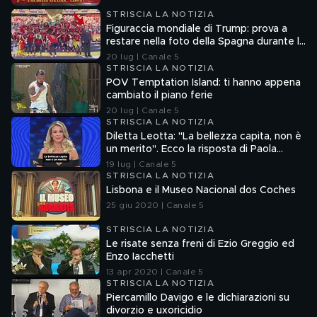
STRISCIA LA NOTIZIA
Figuraccia mondiale di Trump: prova a
restare nella foto della Spagna durante la
premiazione
20 lug | Canale 5
STRISCIA LA NOTIZIA
POV Temptation Island: ti hanno appena
cambiato il piano ferie
20 lug | Canale 5
STRISCIA LA NOTIZIA
Diletta Leotta: "La bellezza capita, non è
un merito". Ecco la risposta di Paola
Ferrari
19 lug | Canale 5
STRISCIA LA NOTIZIA
Lisbona e il Museo Nacional dos Coches
25 giu 2020 | Canale 5
STRISCIA LA NOTIZIA
Le risate senza freni di Ezio Greggio ed
Enzo Iacchetti
13 apr 2020 | Canale 5
STRISCIA LA NOTIZIA
Piercamillo Davigo e le dichiarazioni su
divorzio e uxoricidio