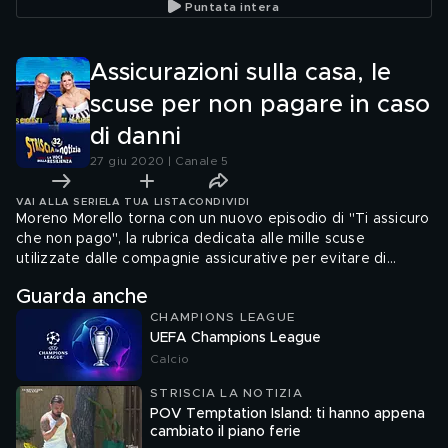
Puntata intera
consumatori
Assicurazioni sulla casa, le
scuse per non pagare in caso
di danni
27 giu 2020 | Canale 5
VAI ALLA SERIE
LA TUA LISTA
CONDIVIDI
Moreno Morello torna con un nuovo episodio di "Ti assicuro
che non pago", la rubrica dedicata alle mille scuse
utilizzate dalle compagnie assicurative per evitare di
risarcire i clienti al momento del bisogno. Il nostro inviato
Guarda anche
questa volta ci racconta la storia di un mancato rimborso in
CHAMPIONS LEAGUE
seguito al crollo di un'abitazione dovuto a un'esplosione.
UEFA Champions League
Nonostante il cliente avesse stipulato una polizza rischi
casa e famiglia e sia stata esclusa la presenza di ordigni, la
Calcio
compagnia assicurativa si ...
STRISCIA LA NOTIZIA
POV Temptation Island: ti hanno appena
cambiato il piano ferie