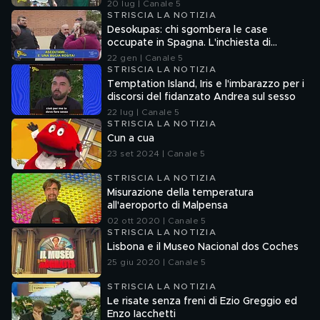
20 lug | Canale 5
STRISCIA LA NOTIZIA
Desokupas: chi sgombera le case
occupate in Spagna. L'inchiesta di
Francesco Mazza
22 gen | Canale 5
STRISCIA LA NOTIZIA
Temptation Island, Iris e l'imbarazzo per i
discorsi del fidanzato Andrea sul sesso
22 lug | Canale 5
STRISCIA LA NOTIZIA
Cun a cua
23 set 2024 | Canale 5
STRISCIA LA NOTIZIA
Misurazione della temperatura
all'aeroporto di Malpensa
02 ott 2020 | Canale 5
STRISCIA LA NOTIZIA
Lisbona e il Museo Nacional dos Coches
25 giu 2020 | Canale 5
STRISCIA LA NOTIZIA
Le risate senza freni di Ezio Greggio ed
Enzo Iacchetti