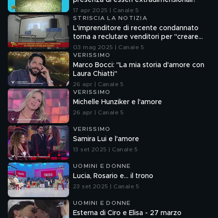
presenza di esseri extradimensionali?
17 apr 2025 | Canale 5
STRISCIA LA NOTIZIA
L'imprenditore di recente condannato
torna a reclutare venditori per "creare
futuri milionari"
03 mag 2025 | Canale 5
VERISSIMO
Marco Bocci: "La mia storia d'amore con
Laura Chiatti"
26 apr | Canale 5
VERISSIMO
Michelle Hunziker e l'amore
26 apr | Canale 5
VERISSIMO
Samira Lui e l'amore
13 set 2025 | Canale 5
UOMINI E DONNE
Lucia, Rosario e... il trono
23 set 2025 | Canale 5
UOMINI E DONNE
Esterna di Ciro e Elisa - 27 marzo