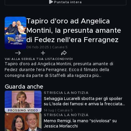
Puntata intera
minacce. Il reportage di
Rajae sulle case occupate
a Nettuno (Roma) dove
regna il terrore
Tapiro d'oro ad Angelica
Montini, la presunta amante
di Fedez nell'era Ferragnez
06 feb 2025 | Canale 5
VAI ALLA SERIE
LA TUA LISTA
CONDIVIDI
Tapiro d'oro ad Angelica Montini, presunta amante di
Fedez durante l'era Ferragnez. Ecco il filmato della
consegna da parte di Staffelli alla ragazza più
chiacchierata del momento: un incontro avvenuto a Milano
Guarda anche
e decisamente movimentato, a pochi giorni dall'inizio di
STRISCIA LA NOTIZIA
Sanremo. E proprio sul palco dell'Ariston Fedez canterà
Selvaggia Lucarelli sbotta per gli spoiler
"Bella Stronza", brano che molti hanno pensato fosse
su L'isola dei famosi e arriva la frecciata
dedicato alla ex moglie. Ma la vera destinataria potrebbe
di Fedez
14 lug | Canale 5
essere proprio Angelica
PROSSIMO VIDEO
STRISCIA LA NOTIZIA
Memo Remigi, la mano "scivolosa" su
Jessica Morlacchi