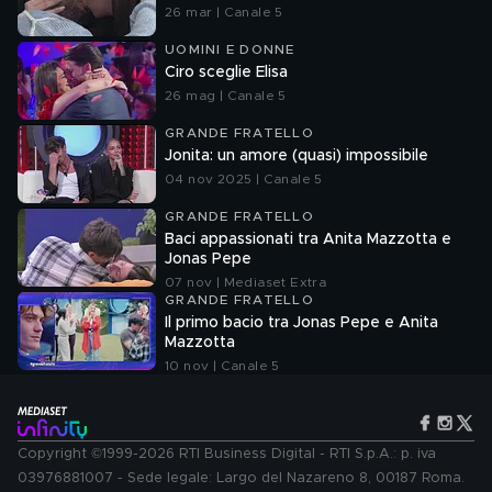
26 mar | Canale 5
UOMINI E DONNE
Ciro sceglie Elisa
26 mag | Canale 5
GRANDE FRATELLO
Jonita: un amore (quasi) impossibile
04 nov 2025 | Canale 5
GRANDE FRATELLO
Baci appassionati tra Anita Mazzotta e
Jonas Pepe
07 nov | Mediaset Extra
GRANDE FRATELLO
Il primo bacio tra Jonas Pepe e Anita
Mazzotta
10 nov | Canale 5
Copyright ©1999-2026 RTI Business Digital - RTI S.p.A.: p. iva
03976881007 - Sede legale: Largo del Nazareno 8, 00187 Roma.