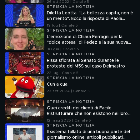
26 ott 2022 | Canale 5
STRISCIA LA NOTIZIA
Diletta Leotta: "La bellezza capita, non è
un merito". Ecco la risposta di Paola
Ferrari
19 lug | Canale 5
STRISCIA LA NOTIZIA
L'emozione di Chiara Ferragni per la
"dolce attesa" di Fedez e la sua nuova
compagna
30 giu | Canale 5
STRISCIA LA NOTIZIA
Rissa sfiorata al Senato durante le
proteste del M5S sul caso Delmastro
22 lug | Canale 5
STRISCIA LA NOTIZIA
Cun a cua
23 set 2024 | Canale 5
STRISCIA LA NOTIZIA
Quei crediti dei clienti di Facile
Ristrutturare che non esistono nei loro
sistemi informatici
12 mag 2025 | Canale 5
STRISCIA LA NOTIZIA
Il sistema fallato di una buona parte del
giornalismo online: articoli pubblicati