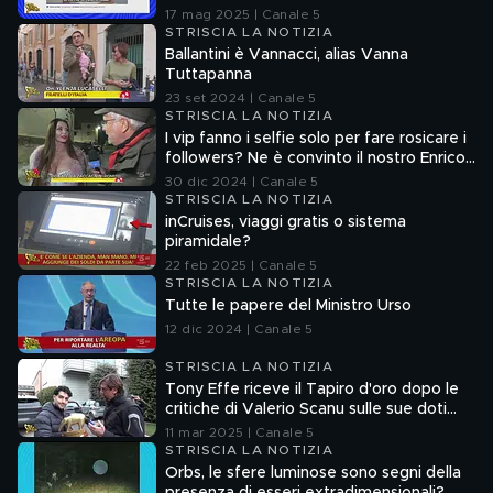
senza la verifica delle fonti
17 mag 2025 | Canale 5
STRISCIA LA NOTIZIA
Ballantini è Vannacci, alias Vanna
Tuttapanna
23 set 2024 | Canale 5
STRISCIA LA NOTIZIA
I vip fanno i selfie solo per fare rosicare i
followers? Ne è convinto il nostro Enrico
Lucci
30 dic 2024 | Canale 5
STRISCIA LA NOTIZIA
inCruises, viaggi gratis o sistema
piramidale?
22 feb 2025 | Canale 5
STRISCIA LA NOTIZIA
Tutte le papere del Ministro Urso
12 dic 2024 | Canale 5
STRISCIA LA NOTIZIA
Tony Effe riceve il Tapiro d'oro dopo le
critiche di Valerio Scanu sulle sue doti
canore
11 mar 2025 | Canale 5
STRISCIA LA NOTIZIA
Orbs, le sfere luminose sono segni della