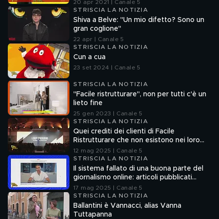
20 apr 2021 | Canale 5
STRISCIA LA NOTIZIA
Shiva a Belve: "Un mio difetto? Sono un
gran coglione"
22 apr | Canale 5
STRISCIA LA NOTIZIA
Cun a cua
23 set 2024 | Canale 5
STRISCIA LA NOTIZIA
"Facile ristrutturare", non per tutti c'è un
lieto fine
25 gen 2023 | Canale 5
STRISCIA LA NOTIZIA
Quei crediti dei clienti di Facile
Ristrutturare che non esistono nei loro
sistemi informatici
12 mag 2025 | Canale 5
STRISCIA LA NOTIZIA
Il sistema fallato di una buona parte del
giornalismo online: articoli pubblicati
senza la verifica delle fonti
17 mag 2025 | Canale 5
STRISCIA LA NOTIZIA
Ballantini è Vannacci, alias Vanna
Tuttapanna