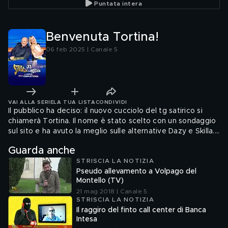
Puntata intera
minacce. Il reportage di
Rajae sulle case occupate
a Nettuno (Roma) dove
regna il terrore
Benvenuta Tortina!
06 feb 2025 | Canale 5
VAI ALLA SERIE
LA TUA LISTA
CONDIVIDI
Il pubblico ha deciso: il nuovo cucciolo del tg satirico si
chiamerà Tortina. Il nome è stato scelto con un sondaggio
sul sito e ha avuto la meglio sulle alternative Dazy e Skilla.
Ecco l'ingresso in studio insieme alle Veline Beatrice Coari
Guarda anche
e Nausica Marasca
STRISCIA LA NOTIZIA
Pseudo allevamento a Volpago del
Montello (TV)
21 mag 2018 | Canale 5
STRISCIA LA NOTIZIA
Il raggiro del finto call center di Banca
Intesa