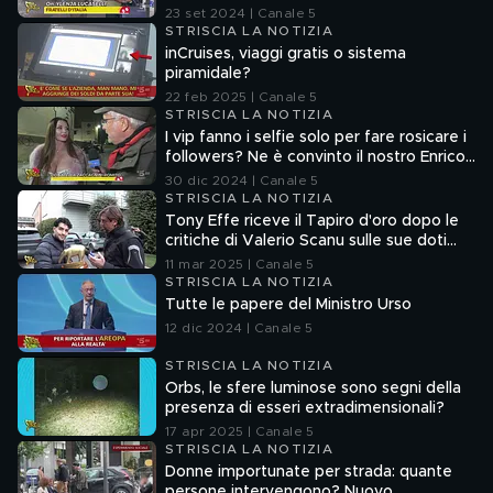
23 set 2024 | Canale 5
STRISCIA LA NOTIZIA
inCruises, viaggi gratis o sistema
piramidale?
22 feb 2025 | Canale 5
STRISCIA LA NOTIZIA
I vip fanno i selfie solo per fare rosicare i
followers? Ne è convinto il nostro Enrico
Lucci
30 dic 2024 | Canale 5
STRISCIA LA NOTIZIA
Tony Effe riceve il Tapiro d'oro dopo le
critiche di Valerio Scanu sulle sue doti
canore
11 mar 2025 | Canale 5
STRISCIA LA NOTIZIA
Tutte le papere del Ministro Urso
12 dic 2024 | Canale 5
STRISCIA LA NOTIZIA
Orbs, le sfere luminose sono segni della
presenza di esseri extradimensionali?
17 apr 2025 | Canale 5
STRISCIA LA NOTIZIA
Donne importunate per strada: quante
persone intervengono? Nuovo