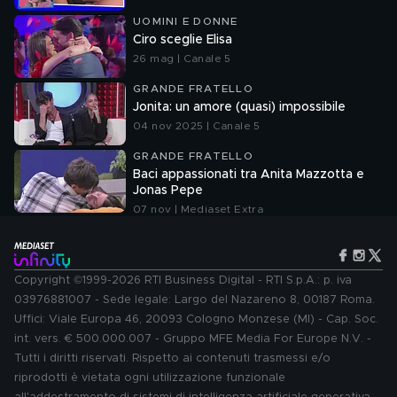
UOMINI E DONNE
Ciro sceglie Elisa
26 mag | Canale 5
GRANDE FRATELLO
Jonita: un amore (quasi) impossibile
04 nov 2025 | Canale 5
GRANDE FRATELLO
Baci appassionati tra Anita Mazzotta e
Jonas Pepe
07 nov | Mediaset Extra
Copyright ©1999-2026 RTI Business Digital - RTI S.p.A.: p. iva
03976881007 - Sede legale: Largo del Nazareno 8, 00187 Roma.
Uffici: Viale Europa 46, 20093 Cologno Monzese (MI) - Cap. Soc.
int. vers. € 500.000.007 - Gruppo MFE Media For Europe N.V. -
Tutti i diritti riservati. Rispetto ai contenuti trasmessi e/o
riprodotti è vietata ogni utilizzazione funzionale