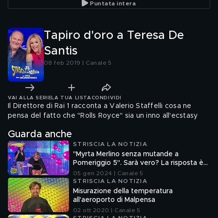
Puntata intera
Tapiro d'oro a Teresa De
Santis
08 feb 2019 | Canale 5
VAI ALLA SERIE
LA TUA LISTA
CONDIVIDI
Il Direttore di Rai 1 racconta a Valerio Staffelli cosa ne
pensa del fatto che "Rolls Royce" sia un inno all'ecstasy
Guarda anche
STRISCIA LA NOTIZIA
"Myrta Merlino senza mutande a
Pomeriggio 5". Sarà vero? La risposta è
nel fuorionda
05 gen 2024 | Canale 5
STRISCIA LA NOTIZIA
Misurazione della temperatura
all'aeroporto di Malpensa
02 ott 2020 | Canale 5