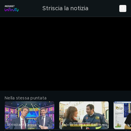
Striscia la notizia
Nella stessa puntata
Striscia tra poco
Salvini in aria di Sanremo
Il costo