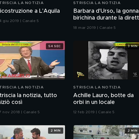
TRISCIA LA NOTIZIA
STRISCIA LA NOTIZIA
icostruzione a L'Aquila
Barbara d'Urso, la gonna
birichina durante la diret
4 giu 2019 | Canale 5
18 mar 2019 | Canale 5
54 SEC
3 MIN
TRISCIA LA NOTIZIA
STRISCIA LA NOTIZIA
triscia la notizia, tutto
Achille Lauro, botte da
niziò così
orbi in un locale
7 nov 2018 | Canale 5
12 feb 2019 | Canale 5
2 MIN
2 MIN