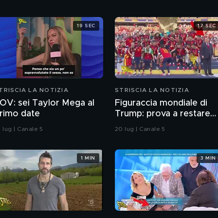
19 SEC
17 SEC
TRISCIA LA NOTIZIA
STRISCIA LA NOTIZIA
OV: sei Taylor Mega al
Figuraccia mondiale di
rimo date
Trump: prova a restare
nella foto della Spagna
 lug | Canale 5
20 lug | Canale 5
durante la premiazione
1 MIN
3 MIN