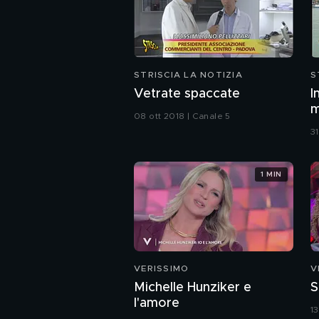
STRISCIA LA NOTIZIA
S
Vetrate spaccate
I
m
08 ott 2018 | Canale 5
3
1 MIN
VERISSIMO
V
Michelle Hunziker e
S
l'amore
1