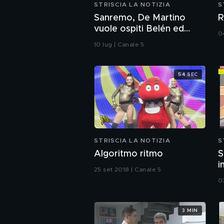
STRISCIA LA NOTIZIA
S
Sanremo, De Martino
R
vuole ospiti Belén ed
0
Emma: il curioso triangolo
10 lug | Canale 5
54 SEC
STRISCIA LA NOTIZIA
S
Algoritmo ritmo
S
i
25 set 2018 | Canale 5
0
3 MIN