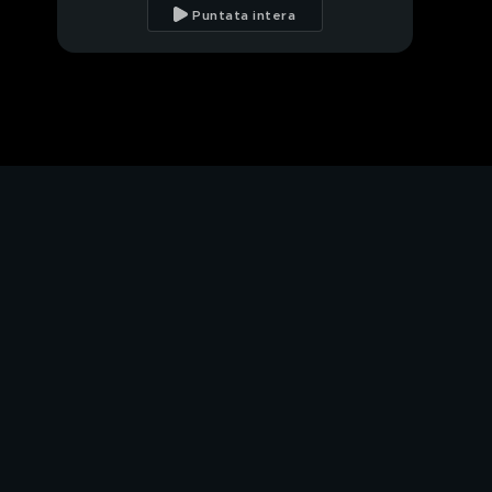
Puntata intera
Paesi, Paesaggi con
Beppe Vessicchio
Sanremo secondo
Highlander Dj
Che satira tira
Claudio Baglioni
difende Achille Lauro
PROSSIMO VIDEO
Il testo di Rolls Royce
Il parere dei politici
sulla canzone di Achille