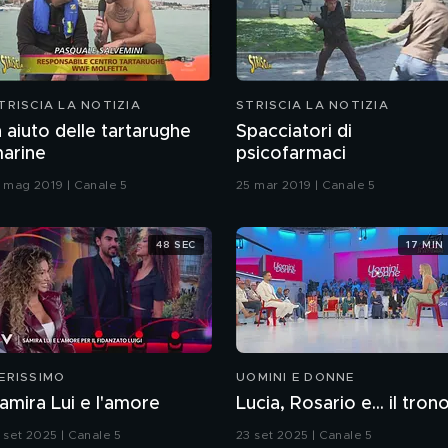
TRISCIA LA NOTIZIA
STRISCIA LA NOTIZIA
n aiuto delle tartarughe
Spacciatori di
arine
psicofarmaci
1 mag 2019 | Canale 5
25 mar 2019 | Canale 5
48 SEC
17 MIN
ERISSIMO
UOMINI E DONNE
amira Lui e l'amore
Lucia, Rosario e... il tron
3 set 2025 | Canale 5
23 set 2025 | Canale 5