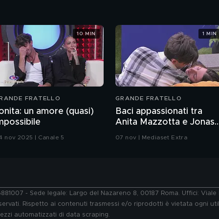
10 MIN
1 MIN
RANDE FRATELLO
GRANDE FRATELLO
onita: un amore (quasi)
Baci appassionati tra
mpossibile
Anita Mazzotta e Jonas
Pepe
4 nov 2025 | Canale 5
07 nov | Mediaset Extra
76881007 - Sede legale: Largo del Nazareno 8, 00187 Roma. Uffici: Vial
ervati. Rispetto ai contenuti trasmessi e/o riprodotti è vietata ogni uti
 mezzi automatizzati di data scraping.