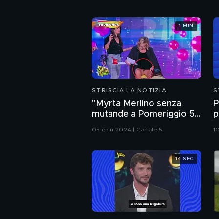
1 MIN
STRISCIA LA NOTIZIA
S
"Myrta Merlino senza
P
mutande a Pomeriggio 5".
p
Sarà vero? La risposta è
05 gen 2024 | Canale 5
10
nel fuorionda
14 SEC