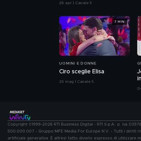
26 apr | Canale 5
7 MIN
UOMINI E DONNE
G
Ciro sceglie Elisa
J
i
26 mag | Canale 5
0
Copyright ©1999-2026 RTI Business Digital - RTI S.p.A.: p. iva 039
500.000.007 - Gruppo MFE Media For Europe N.V. - Tutti i diritti ris
artificiale generativa. È altresì fatto divieto espresso di utilizzare