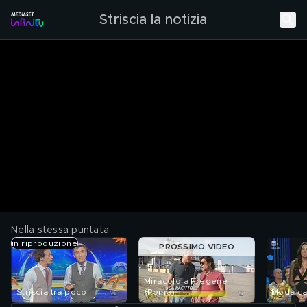
Striscia la notizia
Nella stessa puntata
in riproduzione
PROSSIMO VIDEO
Miracolo a Fregene
Striscia tra poco
(Roma)
Moda ca