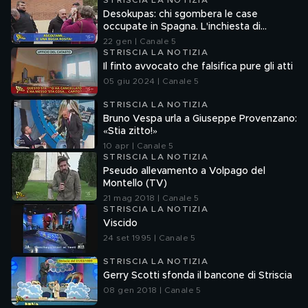
STRISCIA LA NOTIZIA
Desokupas: chi sgombera le case
occupate in Spagna. L'inchiesta di
Francesco Mazza
22 gen | Canale 5
STRISCIA LA NOTIZIA
Il finto avvocato che falsifica pure gli atti
05 giu 2024 | Canale 5
STRISCIA LA NOTIZIA
Bruno Vespa urla a Giuseppe Provenzano:
«Stia zitto!»
10 apr | Canale 5
STRISCIA LA NOTIZIA
Pseudo allevamento a Volpago del
Montello (TV)
21 mag 2018 | Canale 5
STRISCIA LA NOTIZIA
Viscido
24 set 1995 | Canale 5
STRISCIA LA NOTIZIA
Gerry Scotti sfonda il bancone di Striscia
08 gen 2018 | Canale 5