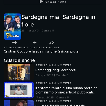
Puntata intera
Sardegna mia, Sardegna in
fiore
23 mar 2013 | Canale 5
VAI ALLA SERIE
LA TUA LISTA
CONDIVIDI
Cristian Cocco e la sua missione (in)compiuta.
Guarda anche
STRISCIA LA NOTIZIA
Parcheggi degli aeroporti
04 apr 2019 | Canale 5
STRISCIA LA NOTIZIA
Il sistema fallato di una buona parte del
giornalismo online: articoli pubblicati
senza la verifica delle fonti
17 mag 2025 | Canale 5
STRISCIA LA NOTIZIA