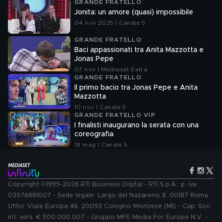
GRANDE FRATELLO
Jonita: un amore (quasi) impossibile
04 nov 2025 | Canale 5
GRANDE FRATELLO
Baci appassionati tra Anita Mazzotta e
Jonas Pepe
07 nov | Mediaset Extra
GRANDE FRATELLO
Il primo bacio tra Jonas Pepe e Anita
Mazzotta
10 nov | Canale 5
GRANDE FRATELLO VIP
I finalisti inaugurano la serata con una
coreografia
19 mag | Canale 5
Copyright ©1999-2026 RTI Business Digital - RTI S.p.A.: p. iva
03976881007 - Sede legale: Largo del Nazareno 8, 00187 Roma.
Uffici: Viale Europa 46, 20093 Cologno Monzese (MI) - Cap. Soc.
int. vers. € 500.000.007 - Gruppo MFE Media For Europe N.V. -