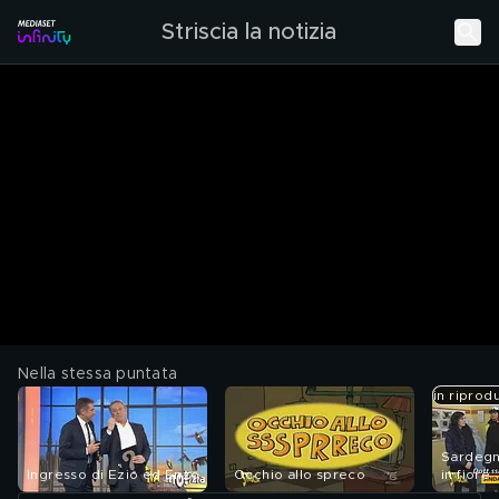
Striscia la notizia
Nella stessa puntata
in riprod
Sardegn
Ingresso di Ezio ed Enzo
Occhio allo spreco
in fiore