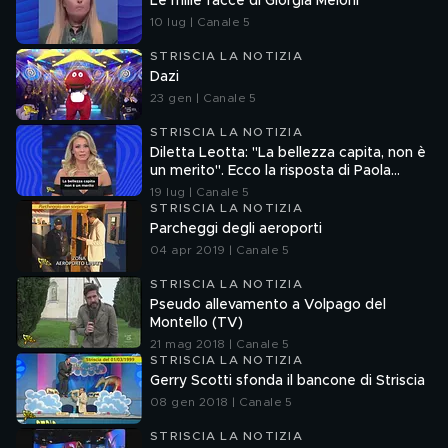
Le mille facce di Giorgia Meloni
10 lug | Canale 5
STRISCIA LA NOTIZIA
Dazi
23 gen | Canale 5
STRISCIA LA NOTIZIA
Diletta Leotta: "La bellezza capita, non è
un merito". Ecco la risposta di Paola
Ferrari
19 lug | Canale 5
STRISCIA LA NOTIZIA
Parcheggi degli aeroporti
04 apr 2019 | Canale 5
STRISCIA LA NOTIZIA
Pseudo allevamento a Volpago del
Montello (TV)
21 mag 2018 | Canale 5
STRISCIA LA NOTIZIA
Gerry Scotti sfonda il bancone di Striscia
08 gen 2018 | Canale 5
STRISCIA LA NOTIZIA