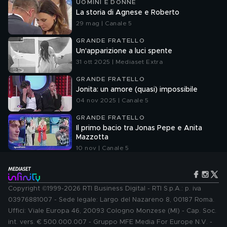
UOMINI E DONNE
La storia di Agnese e Roberto
29 mag | Canale 5
GRANDE FRATELLO
Un'apparizione a luci spente
31 ott 2025 | Mediaset Extra
GRANDE FRATELLO
Jonita: un amore (quasi) impossibile
04 nov 2025 | Canale 5
GRANDE FRATELLO
Il primo bacio tra Jonas Pepe e Anita
Mazzotta
10 nov | Canale 5
Copyright ©1999-2026 RTI Business Digital - RTI S.p.A.: p. iva
03976881007 - Sede legale: Largo del Nazareno 8, 00187 Roma.
Uffici: Viale Europa 46, 20093 Cologno Monzese (MI) - Cap. Soc.
int. vers. € 500.000.007 - Gruppo MFE Media For Europe N.V. -