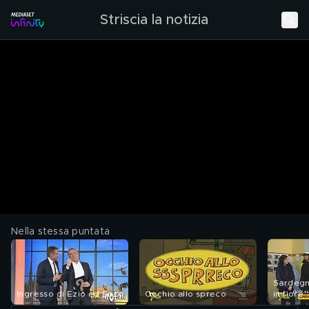
Striscia la notizia
Nella stessa puntata
Sardegn
Ingresso di Ezio ed Enzo
Occhio allo spreco
in fiore