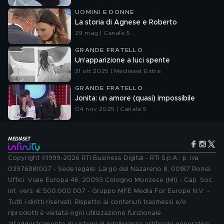
UOMINI E DONNE
La storia di Agnese e Roberto
29 mag | Canale 5
GRANDE FRATELLO
Un'apparizione a luci spente
31 ott 2025 | Mediaset Extra
GRANDE FRATELLO
Jonita: un amore (quasi) impossibile
04 nov 2025 | Canale 5
Copyright ©1999-2026 RTI Business Digital - RTI S.p.A.: p. iva
03976881007 - Sede legale: Largo del Nazareno 8, 00187 Roma.
Uffici: Viale Europa 46, 20093 Cologno Monzese (MI) - Cap. Soc.
int. vers. € 500.000.007 - Gruppo MFE Media For Europe N.V. -
Tutti i diritti riservati. Rispetto ai contenuti trasmessi e/o
riprodotti è vietata ogni utilizzazione funzionale