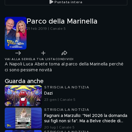
Puntata intera
Parco della Marinella
21 feb 2019 | Canale 5
VAI ALLA SERIE
LA TUA LISTA
CONDIVIDI
A Napoli Luca Abete torna al parco della Marinella perché
ci sono pessime novità
Guarda anche
STRISCIA LA NOTIZIA
Dazi
23 gen | Canale 5
STRISCIA LA NOTIZIA
Fagnani a Marzullo: "Nel 2026 la domanda
sui figli non si fa". Ma a Belve chiede di
aborto e maternità
20 lug | Canale 5