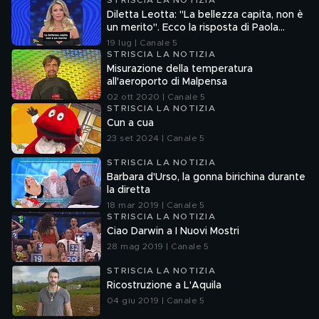
STRISCIA LA NOTIZIA
Diletta Leotta: "La bellezza capita, non è
un merito". Ecco la risposta di Paola
Ferrari
19 lug | Canale 5
STRISCIA LA NOTIZIA
Misurazione della temperatura
all'aeroporto di Malpensa
02 ott 2020 | Canale 5
STRISCIA LA NOTIZIA
Cun a cua
23 set 2024 | Canale 5
STRISCIA LA NOTIZIA
Barbara d'Urso, la gonna birichina durante
la diretta
18 mar 2019 | Canale 5
STRISCIA LA NOTIZIA
Ciao Darwin a I Nuovi Mostri
28 mag 2019 | Canale 5
STRISCIA LA NOTIZIA
Ricostruzione a L'Aquila
04 giu 2019 | Canale 5