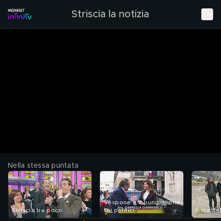
Striscia la notizia
Nella stessa puntata
Vespone e il pungiglione
Striscia tra poco
sui politici
Isola d