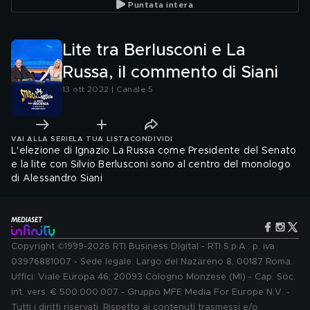
Puntata intera
Lite tra Berlusconi e La
Russa, il commento di Siani
13 ott 2022 | Canale 5
VAI ALLA SERIE
LA TUA LISTA
CONDIVIDI
L'elezione di Ignazio La Russa come Presidente del Senato
e la lite con Silvio Berlusconi sono al centro del monologo
di Alessandro Siani
Copyright ©1999-2026 RTI Business Digital - RTI S.p.A.: p. iva
03976881007 - Sede legale: Largo del Nazareno 8, 00187 Roma.
Uffici: Viale Europa 46, 20093 Cologno Monzese (MI) - Cap. Soc.
int. vers. € 500.000.007 - Gruppo MFE Media For Europe N.V. -
Tutti i diritti riservati. Rispetto ai contenuti trasmessi e/o