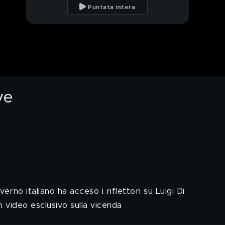
dispositivi elettronici
Puntata intera
rubati
Totti, Noemi e le
microspie
Belén da record:
Tapiro d'oro per il
vaffa sui social
ve
Voto degli italiani
all'estero, lo scandalo
delle schede falsificate
Lite tra Berlusconi e La
Russa, il commento di
Siani
Russian Lips,
l'operazione abusiva
diventa domestica
no italiano ha acceso i riflettori su Luigi Di
n video esclusivo sulla vicenda
Indiana Ghiones e la
città abbandonata