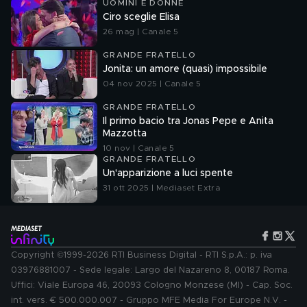
UOMINI E DONNE
Ciro sceglie Elisa
26 mag | Canale 5
GRANDE FRATELLO
Jonita: un amore (quasi) impossibile
04 nov 2025 | Canale 5
GRANDE FRATELLO
Il primo bacio tra Jonas Pepe e Anita
Mazzotta
10 nov | Canale 5
GRANDE FRATELLO
Un'apparizione a luci spente
31 ott 2025 | Mediaset Extra
Copyright ©1999-2026 RTI Business Digital - RTI S.p.A.: p. iva
03976881007 - Sede legale: Largo del Nazareno 8, 00187 Roma.
Uffici: Viale Europa 46, 20093 Cologno Monzese (MI) - Cap. Soc.
int. vers. € 500.000.007 - Gruppo MFE Media For Europe N.V. -