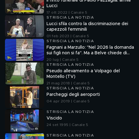
Il finto funerale di Paolo Pazzaglia: arriva
Lucci
17 ott 2022 | Canale 5
STRISCIA LA NOTIZIA
Lucci sfila contro la discriminazione dei
capezzoli femminili
01 feb 2023 | Canale 5
STRISCIA LA NOTIZIA
Fagnani a Marzullo: "Nel 2026 la domanda
sui figli non si fa". Ma a Belve chiede di
aborto e maternità
20 lug | Canale 5
STRISCIA LA NOTIZIA
Pseudo allevamento a Volpago del
Montello (TV)
21 mag 2018 | Canale 5
STRISCIA LA NOTIZIA
Parcheggi degli aeroporti
04 apr 2019 | Canale 5
STRISCIA LA NOTIZIA
Viscido
24 set 1995 | Canale 5
STRISCIA LA NOTIZIA