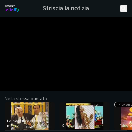
Striscia la notizia
Nella stessa puntata
in riprod
La pagella dei neo
ministri
Che satira tira
Il falso