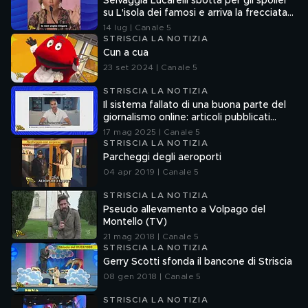
Selvaggia Lucarelli sbotta per gli spoiler
su L'isola dei famosi e arriva la frecciata
di Fedez
14 lug | Canale 5
STRISCIA LA NOTIZIA
Cun a cua
23 set 2024 | Canale 5
STRISCIA LA NOTIZIA
Il sistema fallato di una buona parte del
giornalismo online: articoli pubblicati
senza la verifica delle fonti
17 mag 2025 | Canale 5
STRISCIA LA NOTIZIA
Parcheggi degli aeroporti
04 apr 2019 | Canale 5
STRISCIA LA NOTIZIA
Pseudo allevamento a Volpago del
Montello (TV)
21 mag 2018 | Canale 5
STRISCIA LA NOTIZIA
Gerry Scotti sfonda il bancone di Striscia
08 gen 2018 | Canale 5
STRISCIA LA NOTIZIA