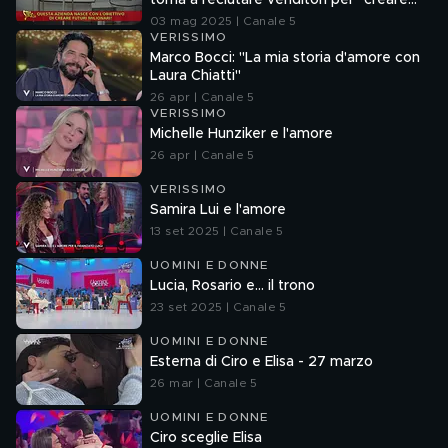
torna a reclutare venditori per "creare
futuri milionari"
03 mag 2025 | Canale 5
VERISSIMO
Marco Bocci: "La mia storia d'amore con
Laura Chiatti"
26 apr | Canale 5
VERISSIMO
Michelle Hunziker e l'amore
26 apr | Canale 5
VERISSIMO
Samira Lui e l'amore
13 set 2025 | Canale 5
UOMINI E DONNE
Lucia, Rosario e... il trono
23 set 2025 | Canale 5
UOMINI E DONNE
Esterna di Ciro e Elisa - 27 marzo
26 mar | Canale 5
UOMINI E DONNE
Ciro sceglie Elisa