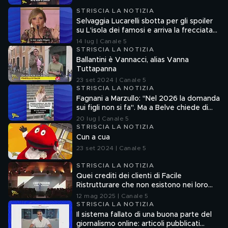
STRISCIA LA NOTIZIA
Selvaggia Lucarelli sbotta per gli spoiler
su L'isola dei famosi e arriva la frecciata
di Fedez
14 lug | Canale 5
STRISCIA LA NOTIZIA
Ballantini è Vannacci, alias Vanna
Tuttapanna
23 set 2024 | Canale 5
STRISCIA LA NOTIZIA
Fagnani a Marzullo: "Nel 2026 la domanda
sui figli non si fa". Ma a Belve chiede di
aborto e maternità
20 lug | Canale 5
STRISCIA LA NOTIZIA
Cun a cua
23 set 2024 | Canale 5
STRISCIA LA NOTIZIA
Quei crediti dei clienti di Facile
Ristrutturare che non esistono nei loro
sistemi informatici
12 mag 2025 | Canale 5
STRISCIA LA NOTIZIA
Il sistema fallato di una buona parte del
giornalismo online: articoli pubblicati