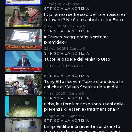
senza la verifica delle fonti
17 mag 2025 | Canale 5
STRISCIA LA NOTIZIA
I vip fanno i selfie solo per fare rosicare i
followers? Ne è convinto il nostro Enrico
Lucci
30 dic 2024 | Canale 5
STRISCIA LA NOTIZIA
inCruises, viaggi gratis o sistema
piramidale?
22 feb 2025 | Canale 5
STRISCIA LA NOTIZIA
Tutte le papere del Ministro Urso
12 dic 2024 | Canale 5
STRISCIA LA NOTIZIA
Tony Effe riceve il Tapiro d'oro dopo le
critiche di Valerio Scanu sulle sue doti
canore
11 mar 2025 | Canale 5
STRISCIA LA NOTIZIA
Orbs, le sfere luminose sono segni della
presenza di esseri extradimensionali?
17 apr 2025 | Canale 5
STRISCIA LA NOTIZIA
L'imprenditore di recente condannato