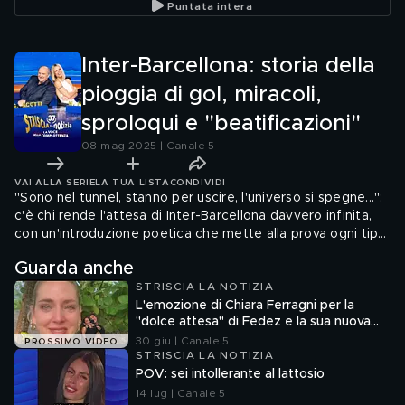
Puntata intera
produco
Inter-Barcellona: storia della
pioggia di gol, miracoli,
sproloqui e "beatificazioni"
08 mag 2025 | Canale 5
VAI ALLA SERIE
LA TUA LISTA
CONDIVIDI
"Sono nel tunnel, stanno per uscire, l'universo si spegne...":
c'è chi rende l'attesa di Inter-Barcellona davvero infinita,
con un'introduzione poetica che mette alla prova ogni tipo
di spettatore! L'arbitro Marciniak, invece, ha qualcosa in
Guarda anche
comune con un noto comico italiano... Gli Striscioni,
STRISCIA LA NOTIZIA
insomma, celebrano in ogni modo sia i 4 gol dei nerazzurri
L'emozione di Chiara Ferragni per la
che i 3 dei catalani ma anche i "miracoli" dei telecronisti,
"dolce attesa" di Fedez e la sua nuova
l'esultanza di Goran Pandev e altre chicche (fino a Somm...
compagna
30 giu | Canale 5
PROSSIMO VIDEO
STRISCIA LA NOTIZIA
POV: sei intollerante al lattosio
14 lug | Canale 5