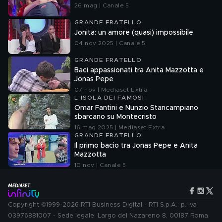
26 mag | Canale 5
GRANDE FRATELLO
Jonita: un amore (quasi) impossibile
04 nov 2025 | Canale 5
GRANDE FRATELLO
Baci appassionati tra Anita Mazzotta e
Jonas Pepe
07 nov | Mediaset Extra
L'ISOLA DEI FAMOSI
Omar Fantini e Nunzio Stancampiano
sbarcano su Montecristo
16 mag 2025 | Mediaset Extra
GRANDE FRATELLO
Il primo bacio tra Jonas Pepe e Anita
Mazzotta
10 nov | Canale 5
Copyright ©1999-2026 RTI Business Digital - RTI S.p.A.: p. iva
03976881007 - Sede legale: Largo del Nazareno 8, 00187 Roma.