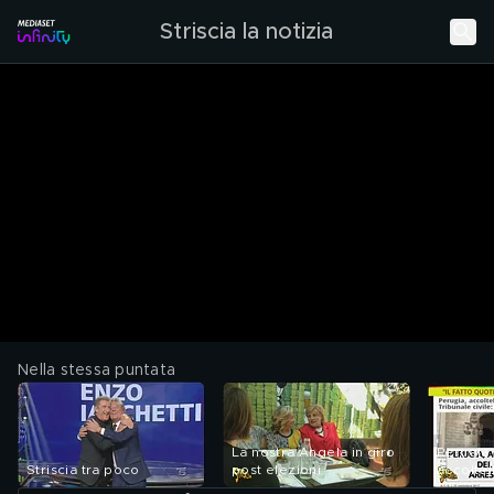
Striscia la notizia
Nella stessa puntata
La nostra Angela in giro
Perugia,
Striscia tra poco
post elezioni
accoltel
sicurezz