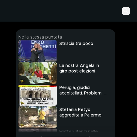
Nella stessa puntata
Striscia tra poco
La nostra Angela in
giro post elezioni
Perugia, giudici
accoltellati. Problemi di
sicurezza al tribunale
Stefania Petyx
aggredita a Palermo
Matteo Renzi nelle