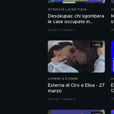
STRISCIA LA NOTIZIA
V
Desokupas: chi sgombera
M
le case occupate in
s
Spagna. L'inchiesta di
C
22 gen | Canale 5
2
Francesco Mazza
3 MIN
UOMINI E DONNE
U
Esterna di Ciro e Elisa - 27
E
marzo
1
26 mar | Canale 5
17