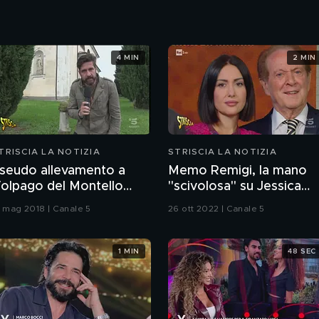
4 MIN
2 MIN
TRISCIA LA NOTIZIA
STRISCIA LA NOTIZIA
seudo allevamento a
Memo Remigi, la mano
olpago del Montello
"scivolosa" su Jessica
TV)
Morlacchi
1 mag 2018 | Canale 5
26 ott 2022 | Canale 5
1 MIN
48 SEC