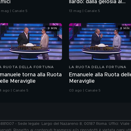
mici
Ilardo: dalla gelosia al
bacio
7 mag | Canale 5
13 mag | Canale 5
9 MIN
8 MIN
A RUOTA DELLA FORTUNA
LA RUOTA DELLA FORTUNA
manuele torna alla Ruota
Emanuele alla Ruota dell
elle Meraviglie
Meraviglie
4 ago | Canale 5
03 ago | Canale 5
76881007 - Sede legale: Largo del Nazareno 8, 00187 Roma. Uffici: Vial
ervati. Rispetto ai contenuti trasmessi e/o riprodotti è vietata ogni uti