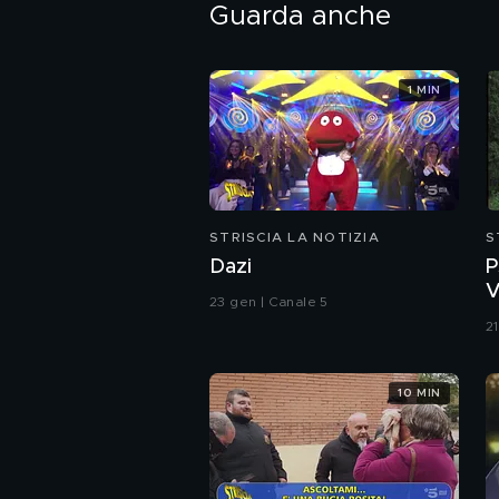
Guarda anche
1 MIN
STRISCIA LA NOTIZIA
S
Dazi
P
V
23 gen | Canale 5
(
2
10 MIN