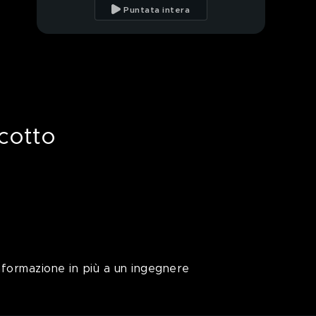
vesti di un diacono
Puntata intera
corista
Il parcheggio riservato
ai disabili, un'utopia
delle città
Destra e sinistra,
termini superati?
 cotto
Il cibo è solo
business? Il caso del
prosciutto cotto
Gli errori della TV visti
da voi
PROSSIMO VIDEO
Belén e il Tapiro
guadagnato grazie a
nformazione in più a un ingegnere
Cecilia Rodríguez
Sosia internazionali