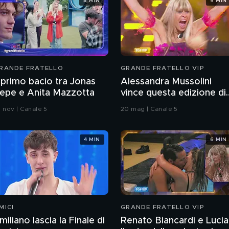
5 MIN
9 MIN
RANDE FRATELLO
GRANDE FRATELLO VIP
l primo bacio tra Jonas
Alessandra Mussolini
epe e Anita Mazzotta
vince questa edizione di
Grande Fratello VIP
0 nov | Canale 5
20 mag | Canale 5
4 MIN
6 MIN
MICI
GRANDE FRATELLO VIP
miliano lascia la Finale di
Renato Biancardi e Lucia