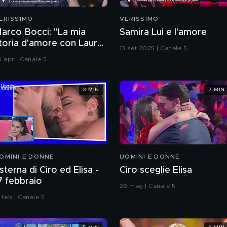
ERISSIMO
VERISSIMO
arco Bocci: "La mia
Samira Lui e l'amore
toria d'amore con Laura
13 set 2025 | Canale 5
hiatti"
6 apr | Canale 5
3 MIN
7 MIN
OMINI E DONNE
UOMINI E DONNE
sterna di Ciro ed Elisa -
Ciro sceglie Elisa
7 febbraio
26 mag | Canale 5
 feb | Canale 5