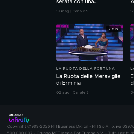
serata con una
A
coreografia
19 mag | Canale 5
1
7 MIN
LA RUOTA DELLA FORTUNA
L
La Ruota delle Meraviglie
E
di Erminia
d
02 ago | Canale 5
0
Copyright ©1999-2026 RTI Business Digital - RTI S.p.A.: p. iva 039
500.000.007 - Gruppo MFE Media For Europe N.V. - Tutti i diritti ris