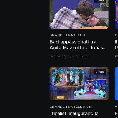
1 MIN
GRANDE FRATELLO
G
Baci appassionati tra
I
Anita Mazzotta e Jonas
P
Pepe
07 nov | Mediaset Extra
1
7 MIN
GRANDE FRATELLO VIP
A
I finalisti inaugurano la
E