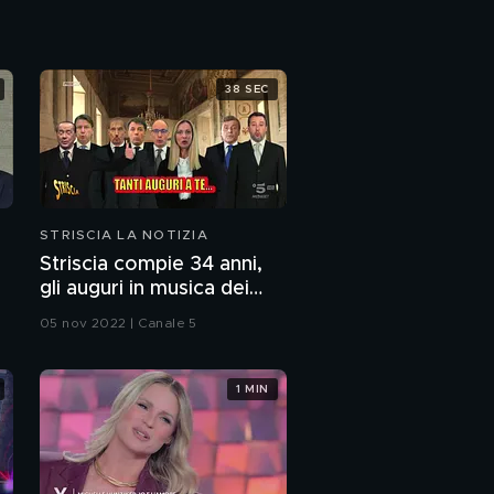
La telecronaca o la
"telecomica"? Il calcio
38 SEC
raccontato da
Cristiano Militello
STRISCIA LA NOTIZIA
Striscia compie 34 anni,
gli auguri in musica dei
politici
05 nov 2022 | Canale 5
1 MIN