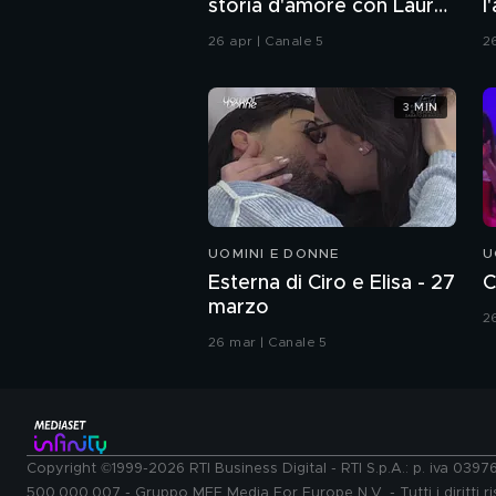
storia d'amore con Laura
l
Chiatti"
26 apr | Canale 5
2
3 MIN
UOMINI E DONNE
U
Esterna di Ciro e Elisa - 27
C
marzo
2
26 mar | Canale 5
Copyright ©1999-2026 RTI Business Digital - RTI S.p.A.: p. iva 039
500.000.007 - Gruppo MFE Media For Europe N.V. - Tutti i diritti ris