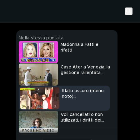
Nella stessa puntata
Madonna a Fatti e
rifatti
Case Ater a Venezia, la
gestione rallentata
degli affitti in centro
Il lato oscuro (meno
noto)
dell'immigrazione
Voli cancellati o non
utilizzati, i diritti dei
passeggeri
PROSSIMO VIDEO
Lavoro in nero