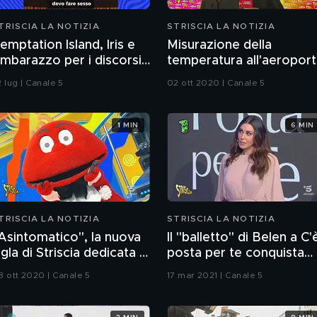
TRISCIA LA NOTIZIA
STRISCIA LA NOTIZIA
emptation Island, Iris e
Misurazione della
'imbarazzo per i discorsi
temperatura all'aeropor
el fidanzato Andrea sul
di Malpensa
 lug | Canale 5
02 ott 2020 | Canale 5
esso
1 MIN
6 MIN
TRISCIA LA NOTIZIA
STRISCIA LA NOTIZIA
Asintomatico", la nuova
Il "balletto" di Belen a C'
igla di Striscia dedicata al
posta per te conquista
ovid
tutti
8 ott 2020 | Canale 5
17 mar 2021 | Canale 5