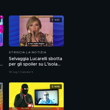
Raggi
Striscia tra poco
7 SEC
Friends, la reunion: e in
Italia?
Semafori per non
vedenti, buone notizie
STRISCIA LA NOTIZIA
Selvaggia Lucarelli sbotta
".
per gli spoiler su L'isola
dei famosi e arriva la
14 lug | Canale 5
frecciata di Fedez
5 MIN