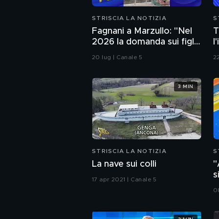
STRISCIA LA NOTIZIA
S
Fagnani a Marzullo: "Nel
T
2026 la domanda sui figli
l
non si fa". Ma a Belve
d
20 lug | Canale 5
22
chiede di aborto e
s
maternità
3 MIN
STRISCIA LA NOTIZIA
S
La nave sui colli
"
s
17 apr 2021 | Canale 5
C
0