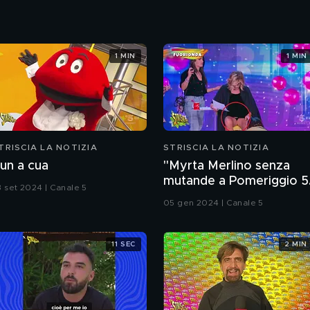
1 MIN
1 MIN
TRISCIA LA NOTIZIA
STRISCIA LA NOTIZIA
un a cua
"Myrta Merlino senza
mutande a Pomeriggio 5
3 set 2024 | Canale 5
Sarà vero? La risposta è
05 gen 2024 | Canale 5
nel fuorionda
11 SEC
2 MIN