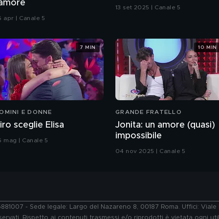
'amore
13 set 2025 | Canale 5
6 apr | Canale 5
7 MIN
10 MIN
OMINI E DONNE
GRANDE FRATELLO
iro sceglie Elisa
Jonita: un amore (quasi)
impossibile
6 mag | Canale 5
04 nov 2025 | Canale 5
76881007 - Sede legale: Largo del Nazareno 8, 00187 Roma. Uffici: Vial
ervati. Rispetto ai contenuti trasmessi e/o riprodotti è vietata ogni uti