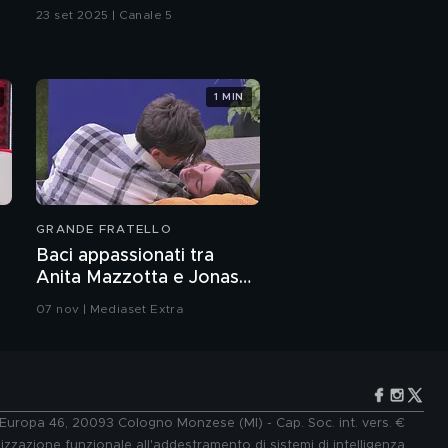
23 set 2025 | Canale 5
1 MIN
GRANDE FRATELLO
Baci appassionati tra
Anita Mazzotta e Jonas
Pepe
07 nov | Mediaset Extra
e Europa 46, 20093 Cologno Monzese (MI) - Cap. Soc. int. vers. €
lizzazione funzionale all'addestramento di sistemi di intelligenza