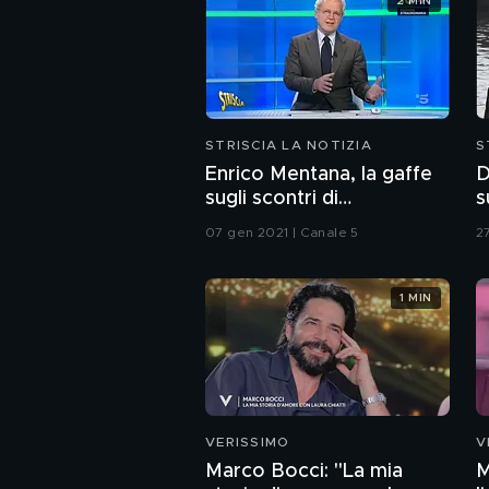
2 MIN
STRISCIA LA NOTIZIA
S
Enrico Mentana, la gaffe
D
sugli scontri di
s
Washington
s
07 gen 2021 | Canale 5
2
1 MIN
VERISSIMO
V
Marco Bocci: "La mia
M