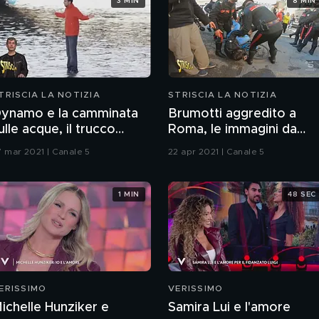
3 MIN
8 MIN
TRISCIA LA NOTIZIA
STRISCIA LA NOTIZIA
ynamo e la camminata
Brumotti aggredito a
ulle acque, il trucco
Roma, le immagini da
velato
Quarticciolo
7 mar 2021 | Canale 5
22 apr 2021 | Canale 5
1 MIN
48 SEC
ERISSIMO
VERISSIMO
ichelle Hunziker e
Samira Lui e l'amore