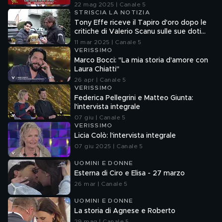
capogiro e pratiche commerciali
22 mag 2025 | Canale 5
scorrette
STRISCIA LA NOTIZIA
Tony Effe riceve il Tapiro d'oro dopo le
critiche di Valerio Scanu sulle sue doti
canore
11 mar 2025 | Canale 5
VERISSIMO
Marco Bocci: "La mia storia d'amore con
Laura Chiatti"
26 apr | Canale 5
VERISSIMO
Federica Pellegrini e Matteo Giunta:
l'intervista integrale
07 giu | Canale 5
VERISSIMO
Licia Colò: l'intervista integrale
07 giu 2025 | Canale 5
UOMINI E DONNE
Esterna di Ciro e Elisa - 27 marzo
26 mar | Canale 5
UOMINI E DONNE
La storia di Agnese e Roberto
29 mag | Canale 5