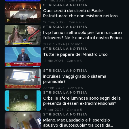
17 mag 2025 | Canale 5
STRISCIA LA NOTIZIA
Quei crediti dei clienti di Facile
Ristrutturare che non esistono nei loro
sistemi informatici
12 mag 2025 | Canale 5
STRISCIA LA NOTIZIA
I vip fanno i selfie solo per fare rosicare i
followers? Ne è convinto il nostro Enrico
Lucci
30 dic 2024 | Canale 5
STRISCIA LA NOTIZIA
Tutte le papere del Ministro Urso
12 dic 2024 | Canale 5
STRISCIA LA NOTIZIA
inCruises, viaggi gratis o sistema
piramidale?
22 feb 2025 | Canale 5
STRISCIA LA NOTIZIA
Orbs, le sfere luminose sono segni della
presenza di esseri extradimensionali?
17 apr 2025 | Canale 5
STRISCIA LA NOTIZIA
Milano, Max Laudadio e l'"esercizio
abusivo di autoscuola" tra costi da