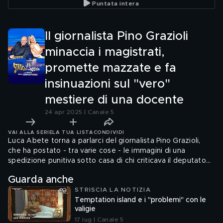
Puntata intera
stacchetto magnetico
Striscia
Il giornalista Pino Grazioli
minaccia i magistrati,
promette mazzate e fa
insinuazioni sul "vero"
mestiere di una docente
24 apr 2025 | Canale 5
VAI ALLA SERIE
LA TUA LISTA
CONDIVIDI
Luca Abete torna a parlarci del giornalista Pino Grazioli,
che ha postato - tra varie cose - le immagini di una
spedizione punitiva sotto casa di chi criticava il deputato
Francesco Emilio Borrelli. In una live Grazioli ha anche fatto
Guarda anche
insinuazioni su una docente, basandosi sul suo aspetto
STRISCIA LA NOTIZIA
fisico: la colpa della donna era quella di averlo criticato. E
Temptation island e i "problemi" con le
lui invitava i suoi "seguaci" a scatenarsi online contro di lei.
valigie
Ma nei video c'è spazio anche per intimidazioni ai
17 lug | Canale 5
magistrati