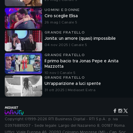
UOMINI E DONNE
Ciro sceglie Elisa
26 mag | Canale 5
GRANDE FRATELLO
Jonita: un amore (quasi) impossibile
04 nov 2025 | Canale 5
GRANDE FRATELLO
Il primo bacio tra Jonas Pepe e Anita
Mazzotta
10 nov | Canale 5
GRANDE FRATELLO
Un'apparizione a luci spente
31 ott 2025 | Mediaset Extra
Copyright ©1999-2026 RTI Business Digital - RTI S.p.A.: p. iva
03976881007 - Sede legale: Largo del Nazareno 8, 00187 Roma.
Uffici: Viale Europa 46, 20093 Cologno Monzese (MI) - Cap. Soc.