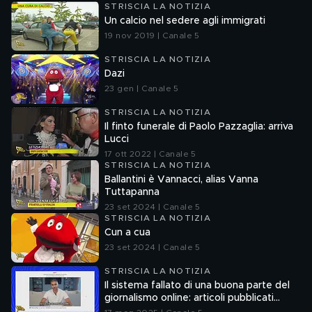
STRISCIA LA NOTIZIA
Un calcio nel sedere agli immigrati
19 nov 2019 | Canale 5
STRISCIA LA NOTIZIA
Dazi
23 gen | Canale 5
STRISCIA LA NOTIZIA
Il finto funerale di Paolo Pazzaglia: arriva
Lucci
17 ott 2022 | Canale 5
STRISCIA LA NOTIZIA
Ballantini è Vannacci, alias Vanna
Tuttapanna
23 set 2024 | Canale 5
STRISCIA LA NOTIZIA
Cun a cua
23 set 2024 | Canale 5
STRISCIA LA NOTIZIA
Il sistema fallato di una buona parte del
giornalismo online: articoli pubblicati
senza la verifica delle fonti