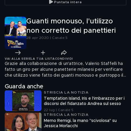
Puntata intera
Guanti monouso, l'utilizzo
non corretto dei panettieri
28 apr 2020 | Canale 5
VAI ALLA SERIE
LA TUA LISTA
CONDIVIDI
Grazie alla collaborazione di un'attrice, Valerio Staffelli ha
fatto un giro per alcune panetterie milanesi per verificare
che utilizzo viene fatto dei guanti monouso e purtroppo il
risultato è stato piuttosto deludente
Guarda anche
STRISCIA LA NOTIZIA
Temptation Island, Iris e l'imbarazzo per i
discorsi del fidanzato Andrea sul sesso
22 lug | Canale 5
STRISCIA LA NOTIZIA
Memo Remigi, la mano "scivolosa" su
Jessica Morlacchi