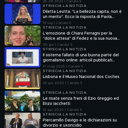
26 ott 2022 | Canale 5
STRISCIA LA NOTIZIA
Diletta Leotta: "La bellezza capita, non è
un merito". Ecco la risposta di Paola
Ferrari
19 lug | Canale 5
STRISCIA LA NOTIZIA
L'emozione di Chiara Ferragni per la
"dolce attesa" di Fedez e la sua nuova
compagna
30 giu | Canale 5
STRISCIA LA NOTIZIA
Il sistema fallato di una buona parte del
giornalismo online: articoli pubblicati
senza la verifica delle fonti
17 mag 2025 | Canale 5
STRISCIA LA NOTIZIA
Lisbona e il Museo Nacional dos Coches
25 giu 2020 | Canale 5
STRISCIA LA NOTIZIA
Le risate senza freni di Ezio Greggio ed
Enzo Iacchetti
13 apr 2020 | Canale 5
STRISCIA LA NOTIZIA
Piercamillo Davigo e le dichiarazioni su
divorzio e uxoricidio