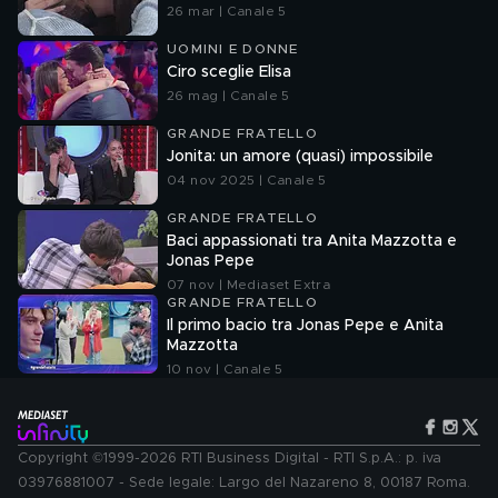
26 mar | Canale 5
UOMINI E DONNE
Ciro sceglie Elisa
26 mag | Canale 5
GRANDE FRATELLO
Jonita: un amore (quasi) impossibile
04 nov 2025 | Canale 5
GRANDE FRATELLO
Baci appassionati tra Anita Mazzotta e
Jonas Pepe
07 nov | Mediaset Extra
GRANDE FRATELLO
Il primo bacio tra Jonas Pepe e Anita
Mazzotta
10 nov | Canale 5
Copyright ©1999-2026 RTI Business Digital - RTI S.p.A.: p. iva
03976881007 - Sede legale: Largo del Nazareno 8, 00187 Roma.