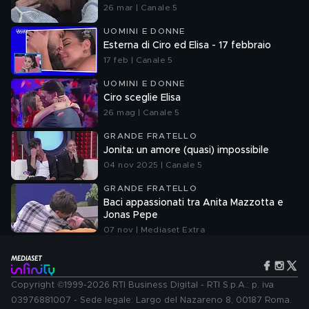
26 mar | Canale 5
UOMINI E DONNE
Esterna di Ciro ed Elisa - 17 febbraio
17 feb | Canale 5
UOMINI E DONNE
Ciro sceglie Elisa
26 mag | Canale 5
GRANDE FRATELLO
Jonita: un amore (quasi) impossibile
04 nov 2025 | Canale 5
GRANDE FRATELLO
Baci appassionati tra Anita Mazzotta e
Jonas Pepe
07 nov | Mediaset Extra
Copyright ©1999-2026 RTI Business Digital - RTI S.p.A.: p. iva
03976881007 - Sede legale: Largo del Nazareno 8, 00187 Roma.