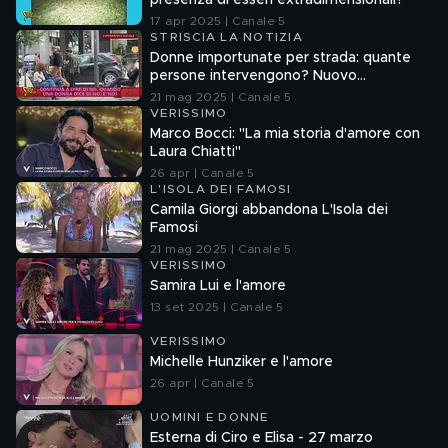
presenza di esseri extradimensionali?
17 apr 2025 | Canale 5
STRISCIA LA NOTIZIA
Donne importunate per strada: quante
persone intervengono? Nuovo
esperimento sociale di Valerio Staffelli
21 mag 2025 | Canale 5
VERISSIMO
Marco Bocci: "La mia storia d'amore con
Laura Chiatti"
26 apr | Canale 5
L'ISOLA DEI FAMOSI
Camila Giorgi abbandona L'Isola dei
Famosi
21 mag 2025 | Canale 5
VERISSIMO
Samira Lui e l'amore
13 set 2025 | Canale 5
VERISSIMO
Michelle Hunziker e l'amore
26 apr | Canale 5
UOMINI E DONNE
Esterna di Ciro e Elisa - 27 marzo