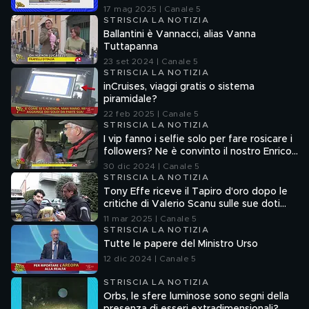
senza la verifica delle fonti
17 mag 2025 | Canale 5
STRISCIA LA NOTIZIA
Ballantini è Vannacci, alias Vanna
Tuttapanna
23 set 2024 | Canale 5
STRISCIA LA NOTIZIA
inCruises, viaggi gratis o sistema
piramidale?
22 feb 2025 | Canale 5
STRISCIA LA NOTIZIA
I vip fanno i selfie solo per fare rosicare i
followers? Ne è convinto il nostro Enrico
Lucci
30 dic 2024 | Canale 5
STRISCIA LA NOTIZIA
Tony Effe riceve il Tapiro d'oro dopo le
critiche di Valerio Scanu sulle sue doti
canore
11 mar 2025 | Canale 5
STRISCIA LA NOTIZIA
Tutte le papere del Ministro Urso
12 dic 2024 | Canale 5
STRISCIA LA NOTIZIA
Orbs, le sfere luminose sono segni della