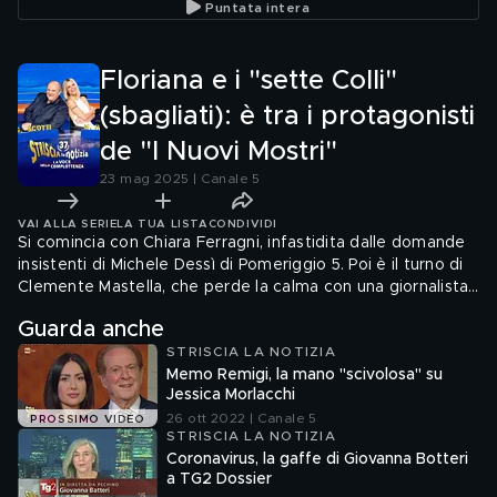
Puntata intera
Michele Bravi, con Carlo
Scotti, il Gabibbo, Carlo
"Popolar
Conti, Fiorella Mannoia,
Conti, Fiorella Mannoia,
Carla Bruni e molti altri
Carla Bruni e tanti altri
Floriana e i "sette Colli"
(sbagliati): è tra i protagonisti
de "I Nuovi Mostri"
23 mag 2025 | Canale 5
VAI ALLA SERIE
LA TUA LISTA
CONDIVIDI
Si comincia con Chiara Ferragni, infastidita dalle domande
insistenti di Michele Dessì di Pomeriggio 5. Poi è il turno di
Clemente Mastella, che perde la calma con una giornalista
di Report, mentre Musetti crolla contro Alcaraz tra
Guarda anche
racchette sbattute e auto-schiaffi. Chiude Floriana
STRISCIA LA NOTIZIA
Secondi a Belve, che alla domanda sui sette colli di Roma…
Memo Remigi, la mano "scivolosa" su
colleziona errori!
Jessica Morlacchi
26 ott 2022 | Canale 5
PROSSIMO VIDEO
STRISCIA LA NOTIZIA
Coronavirus, la gaffe di Giovanna Botteri
a TG2 Dossier