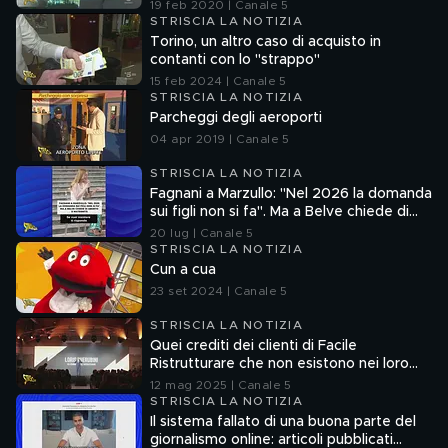
19 feb 2020 | Canale 5
STRISCIA LA NOTIZIA
Torino, un altro caso di acquisto in
contanti con lo "strappo"
15 feb 2024 | Canale 5
STRISCIA LA NOTIZIA
Parcheggi degli aeroporti
04 apr 2019 | Canale 5
STRISCIA LA NOTIZIA
Fagnani a Marzullo: "Nel 2026 la domanda
sui figli non si fa". Ma a Belve chiede di
aborto e maternità
20 lug | Canale 5
STRISCIA LA NOTIZIA
Cun a cua
23 set 2024 | Canale 5
STRISCIA LA NOTIZIA
Quei crediti dei clienti di Facile
Ristrutturare che non esistono nei loro
sistemi informatici
12 mag 2025 | Canale 5
STRISCIA LA NOTIZIA
Il sistema fallato di una buona parte del
giornalismo online: articoli pubblicati