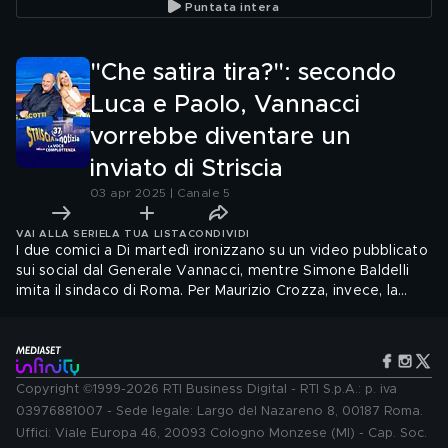
Puntata intera
secondo posto.
schiocca
"Che satira tira?": secondo
Luca e Paolo, Vannacci
vorrebbe diventare un
inviato di Striscia
03 apr 2025 | Canale 5
VAI ALLA SERIE
LA TUA LISTA
CONDIVIDI
I due comici a Di martedì ironizzano su un video pubblicato
sui social dal Generale Vannacci, mentre Simone Baldelli
imita il sindaco di Roma. Per Maurizio Crozza, invece, la
pensione produce degli effetti particolari sui politici di
sinistra…
Copyright ©1999-2026 RTI Business Digital - RTI S.p.A.: p. iva
03976881007 - Sede legale: Largo del Nazareno 8, 00187 Roma.
Uffici: Viale Europa 46, 20093 Cologno Monzese (MI) - Cap. Soc.