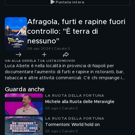
Puntata intera
Afragola, furti e rapine fuori
controllo: "È terra di
nessuno"
08 apr 2024 | Canale 5
VAI ALLA SERIE
LA TUA LISTA
CONDIVIDI
Luca Abete è nella località in provincia di Napoli per
documentare l'aumento di furti e rapine in ristoranti, bar,
tabaccai e altre attività commerciali. C'è chi rimpiange i
tempi in cui la criminalità organizzata garantiva il controllo
Guarda anche
del territorio
LA RUOTA DELLA FORTUNA
Michele alla Ruota delle Meraviglie
05 ago | Canale 5
LA RUOTA DELLA FORTUNA
Tormentoni: World hold on
05 ago | Canale 5