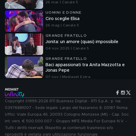
26 mar | Canale 5
UOMINI E DONNE
Ciro sceglie Elisa
26 mag | Canale 5
GRANDE FRATELLO
Jonita: un amore (quasi) impossibile
04 nov 2025 | Canale 5
GRANDE FRATELLO
Baci appassionati tra Anita Mazzotta e
Jonas Pepe
07 nov | Mediaset Extra
Copyright ©1999-2026 RTI Business Digital - RTI S.p.A.: p. iva
03976881007 - Sede legale: Largo del Nazareno 8, 00187 Roma.
Uffici: Viale Europa 46, 20093 Cologno Monzese (MI) - Cap. Soc.
int. vers. € 500.000.007 - Gruppo MFE Media For Europe N.V. -
Tutti i diritti riservati. Rispetto ai contenuti trasmessi e/o
riprodotti è vietata ogni utilizzazione funzionale