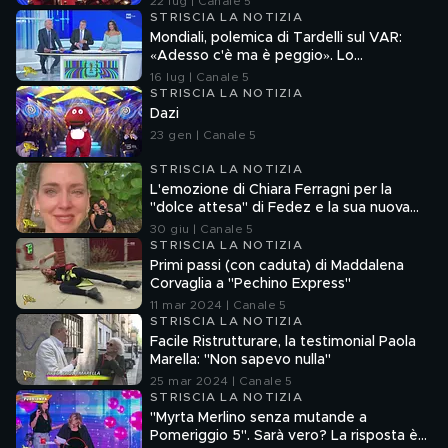
22 lug | Canale 5
STRISCIA LA NOTIZIA
Mondiali, polemica di Tardelli sul VAR:
«Adesso c'è ma è peggio». Lo
scappellotto di Bellingham a Barco
16 lug | Canale 5
STRISCIA LA NOTIZIA
Dazi
23 gen | Canale 5
STRISCIA LA NOTIZIA
L'emozione di Chiara Ferragni per la
"dolce attesa" di Fedez e la sua nuova
compagna
30 giu | Canale 5
STRISCIA LA NOTIZIA
Primi passi (con caduta) di Maddalena
Corvaglia a "Pechino Express"
11 mar 2024 | Canale 5
STRISCIA LA NOTIZIA
Facile Ristrutturare, la testimonial Paola
Marella: "Non sapevo nulla"
25 mar 2024 | Canale 5
STRISCIA LA NOTIZIA
"Myrta Merlino senza mutande a
Pomeriggio 5". Sarà vero? La risposta è