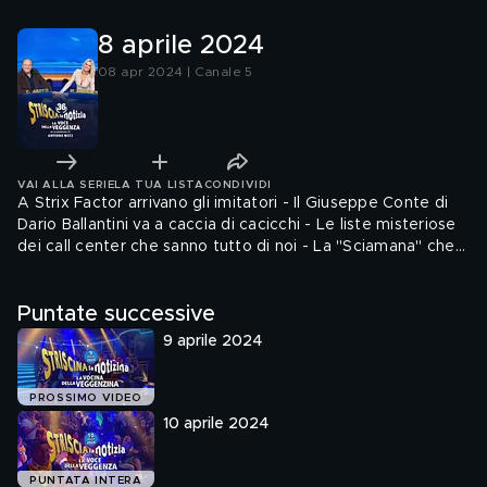
8 aprile 2024
08 apr 2024 | Canale 5
VAI ALLA SERIE
LA TUA LISTA
CONDIVIDI
A Strix Factor arrivano gli imitatori - Il Giuseppe Conte di
Dario Ballantini va a caccia di cacicchi - Le liste misteriose
dei call center che sanno tutto di noi - La "Sciamana" che
"guarisce" con il macchinario quantistico - È cosa mia, è
cosa sua, che differenza c'è? - Afragola, furti e rapine fuori
Puntate successive
controllo: "È terra di nessuno" - La canzone stonata di Mara
Venier, il tuffo di schiena per Macron - Enrico Lucci alla
9 aprile 2024
festa Vip in attesa di
PROSSIMO VIDEO
10 aprile 2024
PUNTATA INTERA