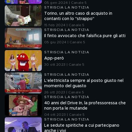
nel fuorionda
05 gen 2024 | Canale 5
STRISCIA LA NOTIZIA
Torino, un altro caso di acquisto in
contanti con lo "strappo"
15 feb 2024 | Canale 5
STRISCIA LA NOTIZIA
Il finto avvocato che falsifica pure gli atti
05 giu 2024 | Canale 5
STRISCIA LA NOTIZIA
App-però
30 ott 2023 | Canale 5
STRISCIA LA NOTIZIA
L'elettricista sempre al posto giusto nel
momento del guasto
26 ott 2023 | Canale 5
STRISCIA LA NOTIZIA
40 anni del Drive In, la professoressa che
non porta le mutande
04 ott 2023 | Canale 5
STRISCIA LA NOTIZIA
Le sedute spiritiche a cui partecipano
anche i vivi