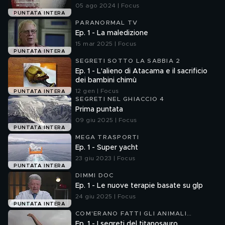
05 ago 2024 | Focus
PUNTATA INTERA
PARANORMAL TV
Ep. 1 - La maledizione
15 mar 2025 | Focus
PUNTATA INTERA
SEGRETI SOTTO LA SABBIA 2
Ep. 1 - L'alieno di Atacama e il sacrificio
dei bambini chimù
12 gen | Focus
PUNTATA INTERA
SEGRETI NEL GHIACCIO 4
Prima puntata
09 giu 2025 | Focus
PUNTATA INTERA
MEGA TRASPORTI
Ep. 1 - Super yacht
23 giu 2023 | Focus
PUNTATA INTERA
DIMMI DOC
Ep. 1 - Le nuove terapie basate su glp
24 giu 2025 | Focus
PUNTATA INTERA
COM'ERANO FATTI GLI ANIMALI
PREISTORICI 2
Ep. 1 - I segreti del titanosauro