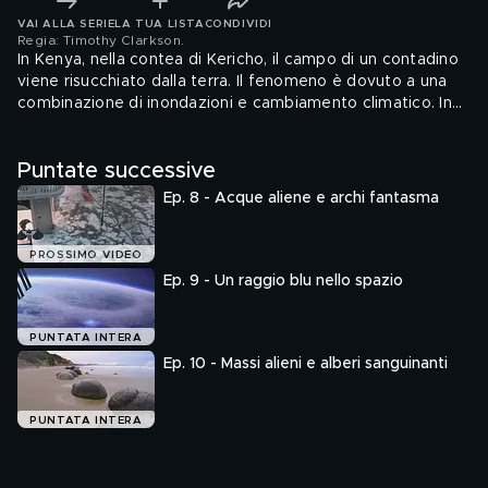
VAI ALLA SERIE
LA TUA LISTA
CONDIVIDI
Regia: Timothy Clarkson
.
In Kenya, nella contea di Kericho, il campo di un contadino
viene risucchiato dalla terra. Il fenomeno è dovuto a una
combinazione di inondazioni e cambiamento climatico. In
Namibia, nel deserto del Namib, un drone immortala i
cosiddetti cerchi delle fate, costituiti da un anello di
Puntate successive
vegetazione e da un'area brulla interna. In Islanda,
un'escursionista filma una strana sostanza che scivola sul
Ep. 8 - Acque aliene e archi fantasma
ghiaccio: si tratta di sabbia nera, risultato dell'incontro tra
lava e acqua fredda. A Rybinsk, in Russia, gli abitanti della
città vedono una curiosa colonna bianca che si innalza
PROSSIMO VIDEO
verso il cielo, formata da uno sciame di moscerini. Infine, in
Ep. 9 - Un raggio blu nello spazio
Groenlandia, un pilota filma un fenomeno inquietante: del
ghiaccio che viene perforato dal basso da qualcosa di
PUNTATA INTERA
misterioso.
Ep. 10 - Massi alieni e alberi sanguinanti
PUNTATA INTERA