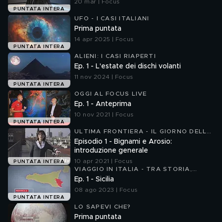
20 mar | Focus
PUNTATA INTERA
UFO - I CASI ITALIANI
Prima puntata
14 apr 2025 | Focus
PUNTATA INTERA
ALIENI: I CASI RIAPERTI
Ep. 1 - L'estate dei dischi volanti
11 nov 2024 | Focus
PUNTATA INTERA
OGGI AL FOCUS LIVE
Ep. 1 - Anteprima
10 nov 2021 | Focus
PUNTATA INTERA
ULTIMA FRONTIERA - IL GIORNO DELLA
SCIENZA
Episodio 1 - Bignami e Arosio:
introduzione generale
10 apr 2021 | Focus
PUNTATA INTERA
VIAGGIO IN ITALIA - TRA STORIA,
SCIENZA E NATURA
Ep. 1 - Sicilia
08 ago 2023 | Focus
PUNTATA INTERA
LO SAPEVI CHE?
Prima puntata