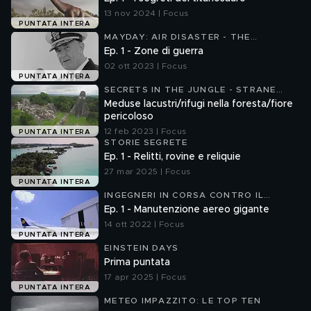
13 nov 2024 | Focus
PUNTATA INTERA
MAYDAY: AIR DISASTER - THE
ACCIDENT FILES 5
Ep. 1 - Zone di guerra
02 ott 2023 | Focus
PUNTATA INTERA
SECRETS IN THE JUNGLE - STRANE
SCOPERTE NEL PROFONDO DELLA
Meduse lacustri/rifugi nella foresta/fiore
GIUNGLA
pericoloso
12 feb 2023 | Focus
PUNTATA INTERA
STORIE SEGRETE
Ep. 1 - Relitti, rovine e reliquie
27 mar 2025 | Focus
PUNTATA INTERA
INGEGNERI IN CORSA CONTRO IL
TEMPO
Ep. 1 - Manutenzione aereo gigante
14 ott 2022 | Focus
PUNTATA INTERA
EINSTEIN DAYS
Prima puntata
17 apr 2025 | Focus
PUNTATA INTERA
METEO IMPAZZITO: LE TOP TEN