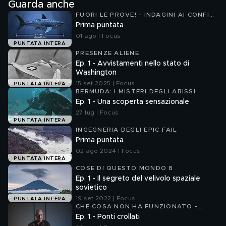
Guarda anche
FUORI LE PROVE! - INDAGINI AI CONFINI
DELLA REALTÀ 3
Prima puntata
01 ago | Focus
PUNTATA INTERA
PRESENZE ALIENE
Ep. 1 - Avvistamenti nello stato di
Washington
15 set 2025 | Focus
PUNTATA INTERA
BERMUDA: I MISTERI DEGLI ABISSI
Ep. 1 - Una scoperta sensazionale
27 lug | Focus
PUNTATA INTERA
INGEGNERIA DEGLI EPIC FAIL
Prima puntata
02 ago 2024 | Focus
PUNTATA INTERA
COSE DI QUESTO MONDO 8
Ep. 1 - Il segreto del velivolo spaziale
sovietico
19 set 2022 | Focus
PUNTATA INTERA
CHE COSA NON HA FUNZIONATO -
DISASTRI DELL'INGEGNERIA
Ep. 1 - Ponti crollati