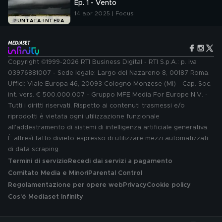
Ep. 1 - Vento
14 apr 2025 | Focus
PUNTATA INTERA
Copyright ©1999-2026 RTI Business Digital - RTI S.p.A.: p. iva
03976881007 - Sede legale: Largo del Nazareno 8, 00187 Roma.
Uffici: Viale Europa 46, 20093 Cologno Monzese (MI) - Cap. Soc.
int. vers. € 500.000.007 - Gruppo MFE Media For Europe N.V. -
Tutti i diritti riservati. Rispetto ai contenuti trasmessi e/o
riprodotti è vietata ogni utilizzazione funzionale
all'addestramento di sistemi di intelligenza artificiale generativa.
È altresì fatto divieto espresso di utilizzare mezzi automatizzati
di data scraping.
Termini di servizio
Recedi dai servizi a pagamento
Comitato Media e Minori
Parental Control
Regolamentazione per opere web
Privacy
Cookie policy
Cos'è Mediaset Infinity