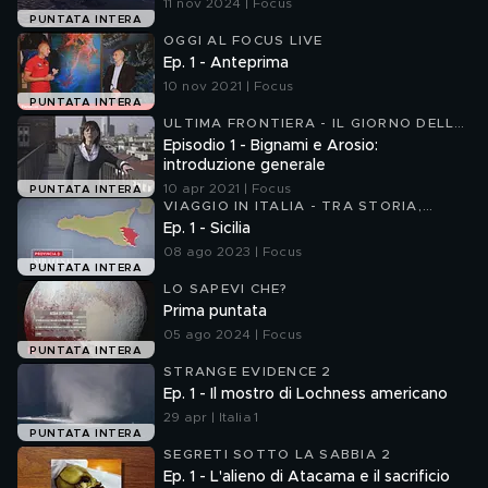
11 nov 2024 | Focus
PUNTATA INTERA
OGGI AL FOCUS LIVE
Ep. 1 - Anteprima
10 nov 2021 | Focus
PUNTATA INTERA
ULTIMA FRONTIERA - IL GIORNO DELLA
SCIENZA
Episodio 1 - Bignami e Arosio:
introduzione generale
10 apr 2021 | Focus
PUNTATA INTERA
VIAGGIO IN ITALIA - TRA STORIA,
SCIENZA E NATURA
Ep. 1 - Sicilia
08 ago 2023 | Focus
PUNTATA INTERA
LO SAPEVI CHE?
Prima puntata
05 ago 2024 | Focus
PUNTATA INTERA
STRANGE EVIDENCE 2
Ep. 1 - Il mostro di Lochness americano
29 apr | Italia 1
PUNTATA INTERA
SEGRETI SOTTO LA SABBIA 2
Ep. 1 - L'alieno di Atacama e il sacrificio