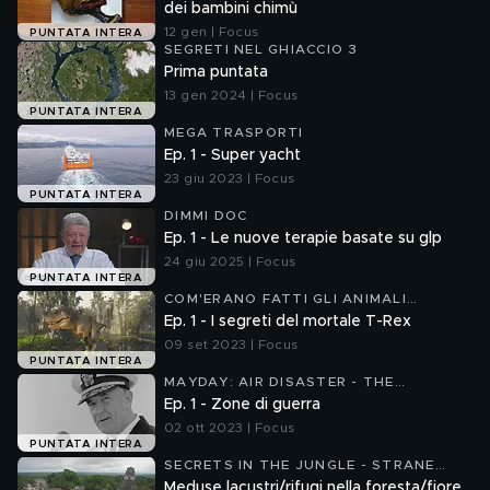
dei bambini chimù
12 gen | Focus
PUNTATA INTERA
SEGRETI NEL GHIACCIO 3
Prima puntata
13 gen 2024 | Focus
PUNTATA INTERA
MEGA TRASPORTI
Ep. 1 - Super yacht
23 giu 2023 | Focus
PUNTATA INTERA
DIMMI DOC
Ep. 1 - Le nuove terapie basate su glp
24 giu 2025 | Focus
PUNTATA INTERA
COM'ERANO FATTI GLI ANIMALI
PREISTORICI
Ep. 1 - I segreti del mortale T-Rex
09 set 2023 | Focus
PUNTATA INTERA
MAYDAY: AIR DISASTER - THE
ACCIDENT FILES 5
Ep. 1 - Zone di guerra
02 ott 2023 | Focus
PUNTATA INTERA
SECRETS IN THE JUNGLE - STRANE
SCOPERTE NEL PROFONDO DELLA
Meduse lacustri/rifugi nella foresta/fiore