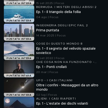
15 set 2025 | Focus
PUNTATA INTERA
BERMUDA: I MISTERI DEGLI ABISSI 2
Ep. 1 - Il triangolo della follia
04 ago | Focus
PUNTATA INTERA
INGEGNERIA DEGLI EPIC FAIL 2
Prima puntata
14 mar 2025 | Focus
PUNTATA INTERA
COSE DI QUESTO MONDO 8
Ep. 1 - Il segreto del velivolo spaziale
sovietico
19 set 2022 | Focus
PUNTATA INTERA
CHE COSA NON HA FUNZIONATO -
DISASTRI DELL'INGEGNERIA
Ep. 1 - Ponti crollati
20 mar | Focus
PUNTATA INTERA
UFO - I CASI ITALIANI
Oltre i confini - Messaggeri da un altro
mondo
02 lug | Focus
PUNTATA INTERA
ALIENI: I CASI RIAPERTI
Ep. 1 - L'estate dei dischi volanti