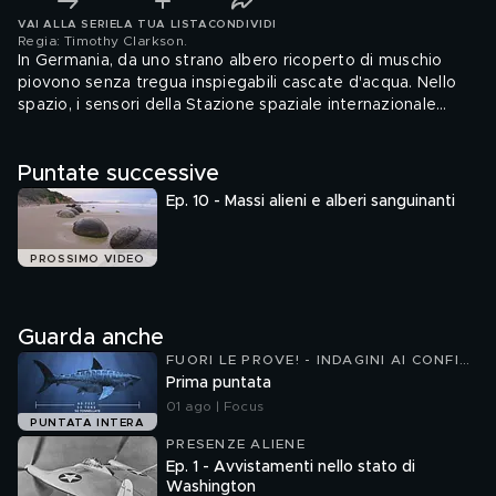
VAI ALLA SERIE
LA TUA LISTA
CONDIVIDI
Regia: Timothy Clarkson
.
In Germania, da uno strano albero ricoperto di muschio
piovono senza tregua inspiegabili cascate d'acqua. Nello
spazio, i sensori della Stazione spaziale internazionale
rilevano uno strano raggio blu. A New York, i passanti
rimangono stupidi nel vedere un misterioso liquido
Puntate successive
invadere la strada. In Sud Dakota, il cielo assume
un'inquietante tonalità verde, mentre in Inghilterra, un
Ep. 10 - Massi alieni e alberi sanguinanti
padre e un figlio avvistano due luci che attraversano
l'atmosfera.
PROSSIMO VIDEO
Guarda anche
FUORI LE PROVE! - INDAGINI AI CONFINI
DELLA REALTÀ 3
Prima puntata
01 ago | Focus
PUNTATA INTERA
PRESENZE ALIENE
Ep. 1 - Avvistamenti nello stato di
Washington