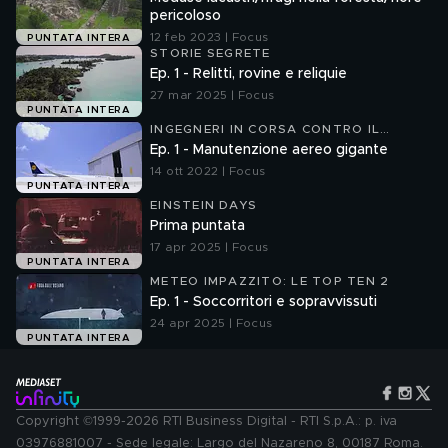
GIUNGLA
pericoloso
12 feb 2023 | Focus
PUNTATA INTERA
STORIE SEGRETE
Ep. 1 - Relitti, rovine e reliquie
27 mar 2025 | Focus
PUNTATA INTERA
INGEGNERI IN CORSA CONTRO IL
TEMPO
Ep. 1 - Manutenzione aereo gigante
14 ott 2022 | Focus
PUNTATA INTERA
EINSTEIN DAYS
Prima puntata
17 apr 2025 | Focus
PUNTATA INTERA
METEO IMPAZZITO: LE TOP TEN 2
Ep. 1 - Soccorritori e sopravvissuti
24 apr 2025 | Focus
PUNTATA INTERA
Copyright ©1999-2026 RTI Business Digital - RTI S.p.A.: p. iva
03976881007 - Sede legale: Largo del Nazareno 8, 00187 Roma.