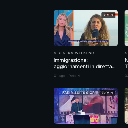
2 MIN
4 DI SERA WEEKEND
4
Immigrazione:
N
aggiornamenti in diretta
T
da Ceuta
d
01 ago | Rete 4
0
M
53 MIN