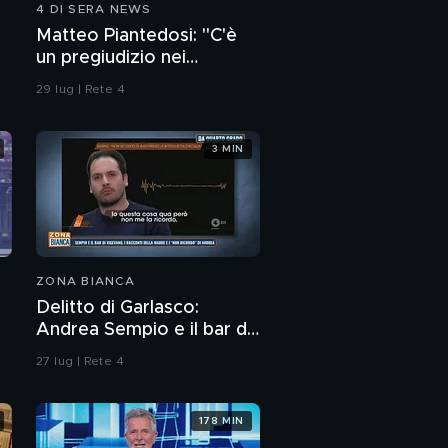
4 DI SERA NEWS
Matteo Piantedosi: "C'è
un pregiudizio nei
confronti della polizia"
29 lug | Rete 4
3 MIN
ZONA BIANCA
Delitto di Garlasco:
Andrea Sempio e il bar di
Vigevano e i racconti
27 lug | Rete 4
della madre
178 MIN