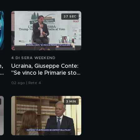
37 SEC
4 DI SERA WEEKEND
e,
Ucraina, Giuseppe Conte:
"Se vinco le Primarie stop
alle armi"
02 ago | Rete 4
3 MIN