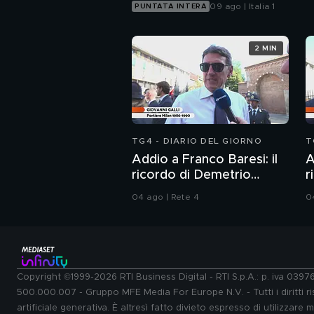
09 ago | Italia 1
PUNTATA INTERA
2 MIN
TG4 - DIARIO DEL GIORNO
T
Addio a Franco Baresi: il
A
ricordo di Demetrio
r
Albertini, Clarence
M
04 ago | Rete 4
0
Seedorf e Giovanni Galli
d
Copyright ©1999-2026 RTI Business Digital - RTI S.p.A.: p. iva 039
500.000.007 - Gruppo MFE Media For Europe N.V. - Tutti i diritti ris
artificiale generativa. È altresì fatto divieto espresso di utilizzare