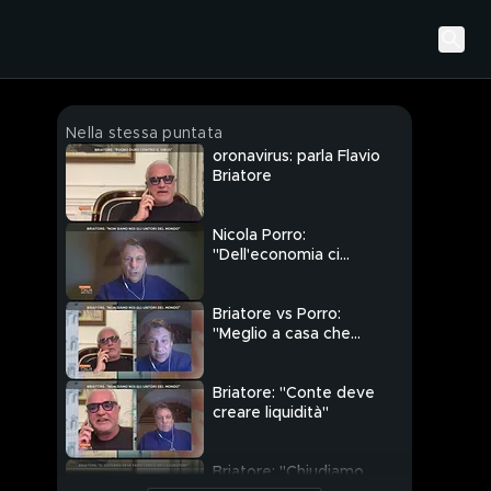
Nella stessa puntata
oronavirus: parla Flavio
Briatore
Nicola Porro:
"Dell'economia ci
dobbiamo occupare
subito"
Briatore vs Porro:
"Meglio a casa che
intubati"
Briatore: "Conte deve
creare liquidità"
Briatore: "Chiudiamo