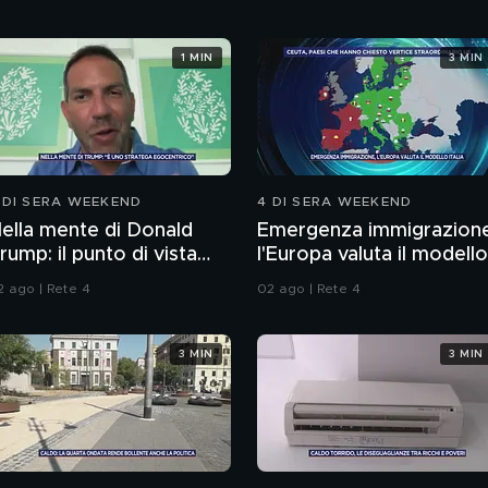
1 MIN
3 MIN
 DI SERA WEEKEND
4 DI SERA WEEKEND
ella mente di Donald
Emergenza immigrazion
rump: il punto di vista
l'Europa valuta il modello
ello psichiatra Leonardo
Italia
2 ago | Rete 4
02 ago | Rete 4
endolicchio
3 MIN
3 MIN