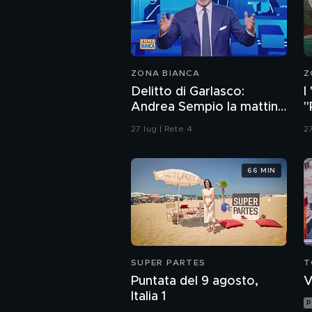
ZONA BIANCA
Z
Delitto di Garlasco:
I
Andrea Sempio la mattina
"
del delitto è stato in un
d
27 lug | Rete 4
27
bar?
66 MIN
SUPER PARTES
T
Puntata del 9 agosto,
V
Italia 1
P