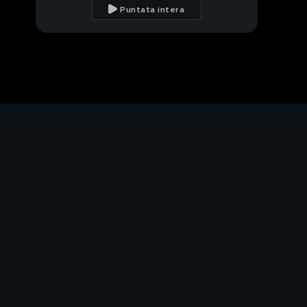
tutto per 15 giorni"
Puntata intera
COVID-19: parla
Matteo Salvini
COVID-19: ecco come
funziona la quarantena
cinese
Paolo Liguori:
"Tracciamo le
persone"
Coronavirus in Usa
PROSSIMO VIDEO
Paolo Liguori e i
"runner"