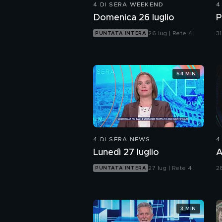
4 DI SERA WEEKEND
4
Domenica 26 luglio
P
26 lug | Rete 4
31
PUNTATA INTERA
54 MIN
4 DI SERA NEWS
4
Lunedì 27 luglio
A
27 lug | Rete 4
28
PUNTATA INTERA
3 MIN