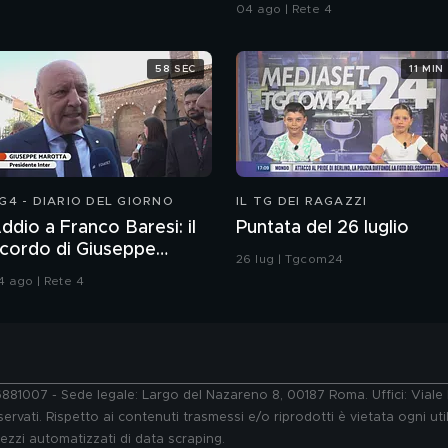
tifosi
04 ago | Rete 4
58 SEC
11 MIN
G4 - DIARIO DEL GIORNO
IL TG DEI RAGAZZI
ddio a Franco Baresi: il
Puntata del 26 luglio
icordo di Giuseppe
26 lug | Tgcom24
arotta, Presidente
4 ago | Rete 4
ell'Inter
76881007 - Sede legale: Largo del Nazareno 8, 00187 Roma. Uffici: Vial
ervati. Rispetto ai contenuti trasmessi e/o riprodotti è vietata ogni uti
 mezzi automatizzati di data scraping.