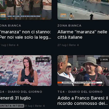
ONA BIANCA
ZONA BIANCA
 "maranza" non ci stanno:
Allarme "maranza" nelle
Per noi vale solo la legge
città italiane
ella strada"
 lug | Rete 4
27 lug | Rete 4
50 MIN
2 MIN
G4 - DIARIO DEL GIORNO
TG4 - DIARIO DEL GIORNO
enerdì 31 luglio
Addio a Franco Baresi: il
ricordo commosso dei
31 lug | Rete 4
UNTATA INTERA