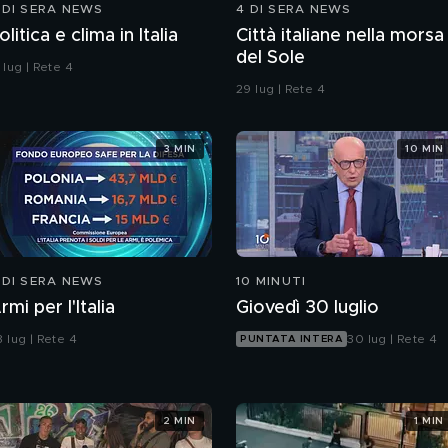
 DI SERA NEWS
4 DI SERA NEWS
olitica e clima in Italia
Città italiane nella morsa
del Sole
 lug | Rete 4
29 lug | Rete 4
3 MIN
10 MIN
 DI SERA NEWS
10 MINUTI
rmi per l'Italia
Giovedì 30 luglio
 lug | Rete 4
30 lug | Rete 4
PUNTATA INTERA
2 MIN
1 MIN