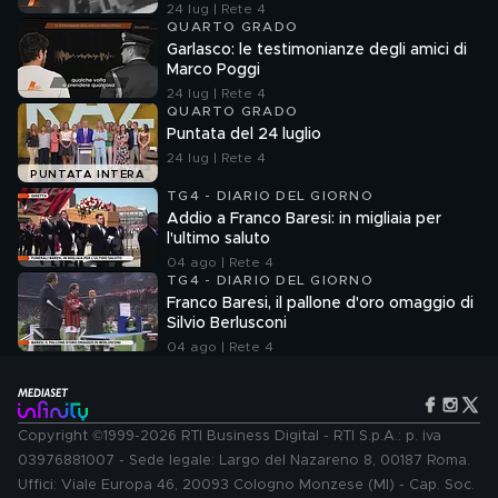
24 lug | Rete 4
QUARTO GRADO
Garlasco: le testimonianze degli amici di
Marco Poggi
24 lug | Rete 4
QUARTO GRADO
Puntata del 24 luglio
24 lug | Rete 4
PUNTATA INTERA
TG4 - DIARIO DEL GIORNO
Addio a Franco Baresi: in migliaia per
l'ultimo saluto
04 ago | Rete 4
TG4 - DIARIO DEL GIORNO
Franco Baresi, il pallone d'oro omaggio di
Silvio Berlusconi
04 ago | Rete 4
Copyright ©1999-2026 RTI Business Digital - RTI S.p.A.: p. iva
03976881007 - Sede legale: Largo del Nazareno 8, 00187 Roma.
Uffici: Viale Europa 46, 20093 Cologno Monzese (MI) - Cap. Soc.