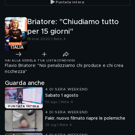
Puntata intera
subito"
Briatore: "Chiudiamo tutto
per 15 giorni"
18 mar 2020 | Rete 4
VAI ALLA SERIE
LA TUA LISTA
CONDIVIDI
Flavio Briatore: "Noi penalizziamo chi produce e chi crea
ricchezza"
Guarda anche
4 DI SERA WEEKEND
Sabato 1 agosto
01 ago | Rete 4
PUNTATA INTERA
4 DI SERA WEEKEND
Fakir, nuovo filmato riapre le polemiche
25 lug | Rete 4