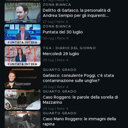
27 lug | Rete 4
ZONA BIANCA
Delitto di Garlasco, la personalità di
Andrea Sempio per gli inquirenti:
"Ossessionato e bugiardo"
27 lug | Rete 4
ZONA BIANCA
Puntata del 30 luglio
30 lug | Rete 4
PUNTATA INTERA
TG4 - DIARIO DEL GIORNO
Mercoledì 29 luglio
29 lug | Rete 4
PUNTATA INTERA
QUARTO GRADO
Garlasco: consulente Poggi, c'è stata
contaminazione sulle unghie?
24 lug | Rete 4
QUARTO GRADO
Caso Roggero: le parole della sorella di
Mazzarino
24 lug | Rete 4
QUARTO GRADO
Caso Mario Roggero: le immagini della
rapina