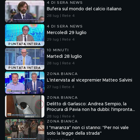
4 DI SERA NEWS
Bufera sul mondo del calcio italiano
28 lug | Rete 4
4 DI SERA NEWS
Mercoledì 29 luglio
29 lug | Rete 4
PUNTATA INTERA
10 MINUTI
Martedì 28 luglio
28 lug | Rete 4
PUNTATA INTERA
ZONA BIANCA
L'intervista al vicepremier Matteo Salvini
27 lug | Rete 4
ZONA BIANCA
Delitto di Garlasco: Andrea Sempio, la
Procura di Pavia non ha dubbi: l'impronta
33 è la pistola fumante
28 lug | Rete 4
ZONA BIANCA
I "maranza" non ci stanno: "Per noi vale
solo la legge della strada"