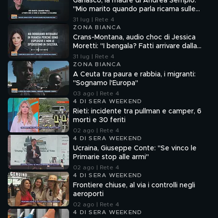
Garlasco, la madre di Andrea Sempio:
"Mio marito quando parla ricama sulle
cose"
31 lug | Rete 4
ZONA BIANCA
Crans-Montana, audio choc di Jessica
Moretti: "I bengala? Fatti arrivare dalla
Francia"
31 lug | Rete 4
ZONA BIANCA
A Ceuta tra paura e rabbia, i migranti:
"Sognamo l'Europa"
03 ago | Rete 4
4 DI SERA WEEKEND
Rieti: incidente tra pullman e camper, 6
morti e 30 feriti
02 ago | Rete 4
4 DI SERA WEEKEND
Ucraina, Giuseppe Conte: "Se vinco le
Primarie stop alle armi"
02 ago | Rete 4
4 DI SERA WEEKEND
Frontiere chiuse, al via i controlli negli
aeroporti
02 ago | Rete 4
4 DI SERA WEEKEND