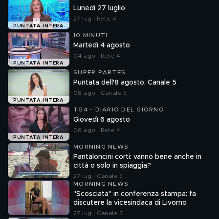
Lunedì 27 luglio
27 lug | Rete 4
PUNTATA INTERA
10 MINUTI
Martedì 4 agosto
04 ago | Rete 4
PUNTATA INTERA
SUPER PARTES
Puntata dell'8 agosto, Canale 5
08 ago | Canale 5
PUNTATA INTERA
TG4 - DIARIO DEL GIORNO
Giovedì 6 agosto
06 ago | Rete 4
PUNTATA INTERA
MORNING NEWS
Pantaloncini corti: vanno bene anche in
città o solo in spiaggia?
27 lug | Canale 5
MORNING NEWS
"Scosciata" in conferenza stampa: fa
discutere la vicesindaca di Livorno
27 lug | Canale 5