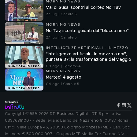
MORNING NEWS
Val di Susa, scontri al corteo No Tav
27 lug | Canale 5
MORNING NEWS
No Tav, scontri guidati dal "blocco nero"
27 lug | Canale 5
INTELLIGENZE ARTIFICIALI - IN MEZZO
A NOI
"Intelligenze artificiali - In mezzo a noi",
puntata 37: la trasformazione del viaggio
08 ago | Tgcom24
PUNTATA INTERA
MORNING NEWS
Martedì 4 agosto
04 ago | Canale 5
PUNTATA INTERA
Copyright ©1999-2026 RTI Business Digital - RTI S.p.A.: p. iva
03976881007 - Sede legale: Largo del Nazareno 8, 00187 Roma.
Uffici: Viale Europa 46, 20093 Cologno Monzese (MI) - Cap. Soc.
int. vers. € 500.000.007 - Gruppo MFE Media For Europe N.V. -