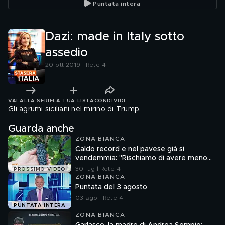
Puntata intera
Dazi: made in Italy sotto
assedio
20 ott 2019 | Rete 4
VAI ALLA SERIE
LA TUA LISTA
CONDIVIDI
Gli agrumi siciliani nel mirino di Trump.
Guarda anche
ZONA BIANCA
Caldo record e nel pavese già si
vendemmia: "Rischiamo di avere meno
vino"
30 lug | Rete 4
PROSSIMO VIDEO
ZONA BIANCA
Puntata del 3 agosto
03 ago | Rete 4
PUNTATA INTERA
ZONA BIANCA