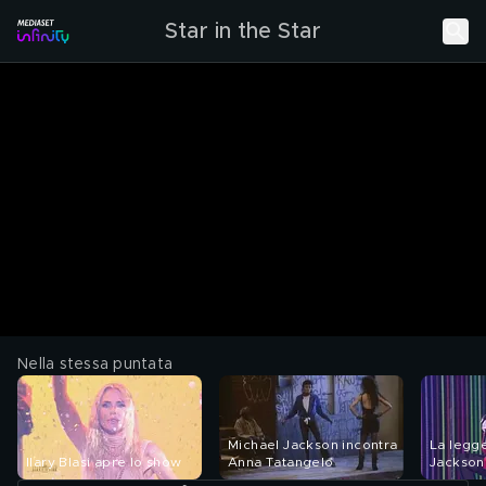
Star in the Star
Nella stessa puntata
Michael Jackson incontra
La legg
Ilary Blasi apre lo show
Anna Tatangelo
Jackson
Tatange