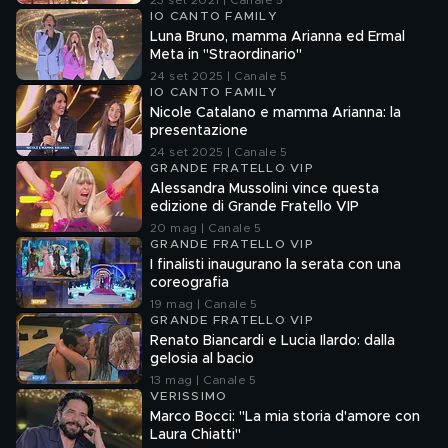
23 set 2021 | Canale 5
IO CANTO FAMILY
Luna Bruno, mamma Arianna ed Ermal
Meta in "Straordinario"
24 set 2025 | Canale 5
IO CANTO FAMILY
Nicole Catalano e mamma Arianna: la
presentazione
24 set 2025 | Canale 5
GRANDE FRATELLO VIP
Alessandra Mussolini vince questa
edizione di Grande Fratello VIP
20 mag | Canale 5
GRANDE FRATELLO VIP
I finalisti inaugurano la serata con una
coreografia
19 mag | Canale 5
GRANDE FRATELLO VIP
Renato Biancardi e Lucia Ilardo: dalla
gelosia al bacio
13 mag | Canale 5
VERISSIMO
Marco Bocci: "La mia storia d'amore con
Laura Chiatti"