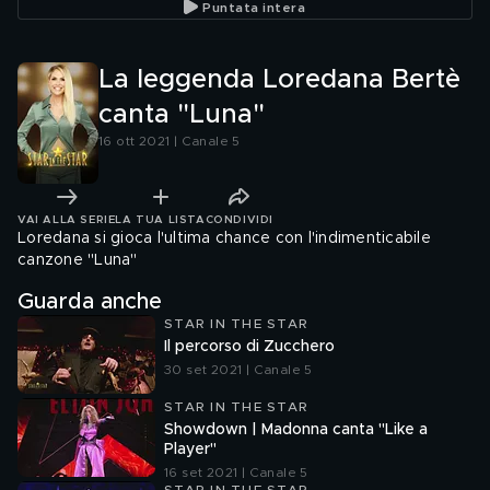
Puntata intera
way you
La leggenda Loredana Bertè
canta "Luna"
16 ott 2021 | Canale 5
VAI ALLA SERIE
LA TUA LISTA
CONDIVIDI
Loredana si gioca l'ultima chance con l'indimenticabile
canzone "Luna"
Guarda anche
STAR IN THE STAR
Il percorso di Zucchero
30 set 2021 | Canale 5
STAR IN THE STAR
Showdown | Madonna canta "Like a
Player"
16 set 2021 | Canale 5