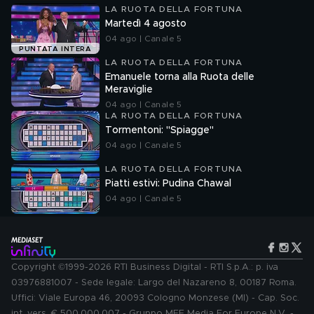
LA RUOTA DELLA FORTUNA
Martedì 4 agosto
04 ago | Canale 5
PUNTATA INTERA
LA RUOTA DELLA FORTUNA
Emanuele torna alla Ruota delle
Meraviglie
04 ago | Canale 5
LA RUOTA DELLA FORTUNA
Tormentoni: "Spiagge"
04 ago | Canale 5
LA RUOTA DELLA FORTUNA
Piatti estivi: Pudina Chawal
04 ago | Canale 5
Copyright ©1999-2026 RTI Business Digital - RTI S.p.A.: p. iva
03976881007 - Sede legale: Largo del Nazareno 8, 00187 Roma.
Uffici: Viale Europa 46, 20093 Cologno Monzese (MI) - Cap. Soc.
int. vers. € 500.000.007 - Gruppo MFE Media For Europe N.V. -