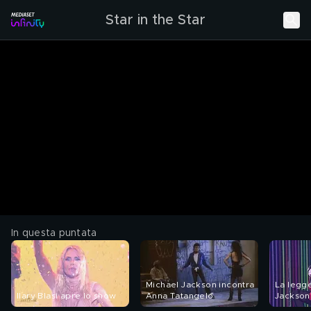
Star in the Star
In questa puntata
Michael Jackson incontra
La legg
Ilary Blasi apre lo show
Anna Tatangelo
Jackson
Tatange