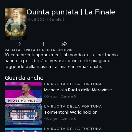
way you
Quinta puntata | La Finale
14 ott 2021 | Canale 5
VAI ALLA SERIE
LA TUA LISTA
CONDIVIDI
10 concorrenti appartenenti al mondo dello spettacolo
hanno la possibilità di vestire i panni delle più grandi
leggende della musica italiana e internazionale.
Guarda anche
LA RUOTA DELLA FORTUNA
Michele alla Ruota delle Meraviglie
05 ago | Canale 5
PROSSIMO VIDEO
LA RUOTA DELLA FORTUNA
Tormentoni: World hold on
05 ago | Canale 5
LA RUOTA DELLA FORTUNA