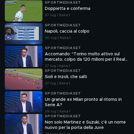
SPORTMEDIASET
Doppietta e conferma
27 lug | Italia 1
SPORTMEDIASET
Napoli, caccia al colpo
30 lug | Italia 1
SPORTMEDIASET
Accomando: "Torino molto attivo sul
mercato, colpo da 120 milioni per il Real
Madrid"
27 lug | Italia 1
SPORTMEDIASET
Sioli e Inzoli, che salti
27 lug | Italia 1
SPORTMEDIASET
Un grande ex Milan pronto al ritorno in
Serie A?
29 lug | Italia 1
SPORTMEDIASET
Non solo Martinez e Suzuki, c'è un nome
nuovo per la porta della Juve