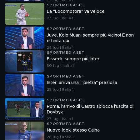
27 lug | Italia 1
SPORTMEDIASET
La "Locomotora" va veloce
27 lug | Italia 1
SPORTMEDIASET
Juve, Kolo Muani sempre più vicino! E non
è finita qui
29 lug | Italia 1
SPORTMEDIASET
Bisseck, sempre più Inter
30 lug | Italia 1
SPORTMEDIASET
Inter, arriva una..."pietra" preziosa
29 lug | Italia 1
SPORTMEDIASET
Roma, l'arrivo di Castro sblocca l'uscita di
Dovbyk
27 lug | Italia 1
SPORTMEDIASET
Nuovo look, stesso Calha
28 lug | Italia 1