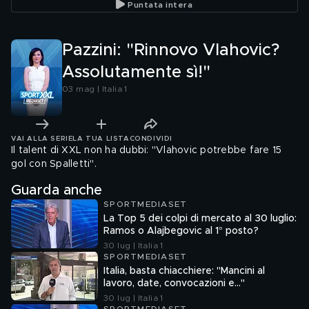
Puntata intera
Pazzini: "Rinnovo Vlahovic?
Assolutamente sì!"
03 mag | Italia 1
VAI ALLA SERIE
LA TUA LISTA
CONDIVIDI
Il talent di XXL non ha dubbi: "Vlahovic potrebbe fare 15
gol con Spalletti".
Guarda anche
SPORTMEDIASET
La Top 5 dei colpi di mercato al 30 luglio:
Ramos o Alajbegovic al 1° posto?
30 lug | Italia 1
SPORTMEDIASET
Italia, basta chiacchiere: "Mancini al
lavoro, date, convocazioni e…"
30 lug | Italia 1