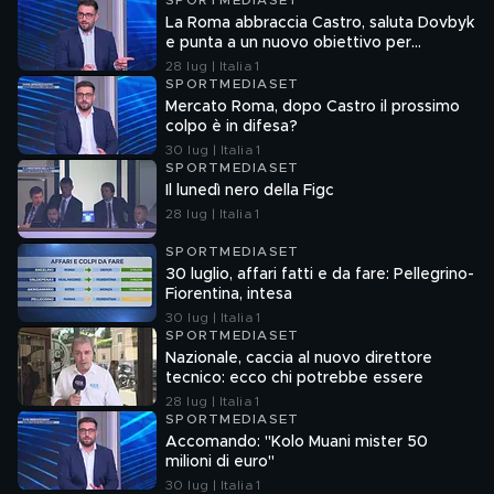
SPORTMEDIASET
La Roma abbraccia Castro, saluta Dovbyk
e punta a un nuovo obiettivo per
l'attacco
28 lug | Italia 1
SPORTMEDIASET
Mercato Roma, dopo Castro il prossimo
colpo è in difesa?
30 lug | Italia 1
SPORTMEDIASET
Il lunedì nero della Figc
28 lug | Italia 1
SPORTMEDIASET
30 luglio, affari fatti e da fare: Pellegrino-
Fiorentina, intesa
30 lug | Italia 1
SPORTMEDIASET
Nazionale, caccia al nuovo direttore
tecnico: ecco chi potrebbe essere
28 lug | Italia 1
SPORTMEDIASET
Accomando: "Kolo Muani mister 50
milioni di euro"
30 lug | Italia 1