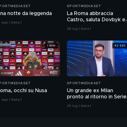
PORTMEDIASET
SPORTMEDIASET
na notte da leggenda
La Roma abbraccia
Castro, saluta Dovbyk e
 ago | Italia 1
punta a un nuovo
28 lug | Italia 1
obiettivo per l'attacco
1 MIN
42 SEC
PORTMEDIASET
SPORTMEDIASET
oma, occhi su Nusa
Un grande ex Milan
pronto al ritorno in Serie
 ago | Italia 1
A?
29 lug | Italia 1