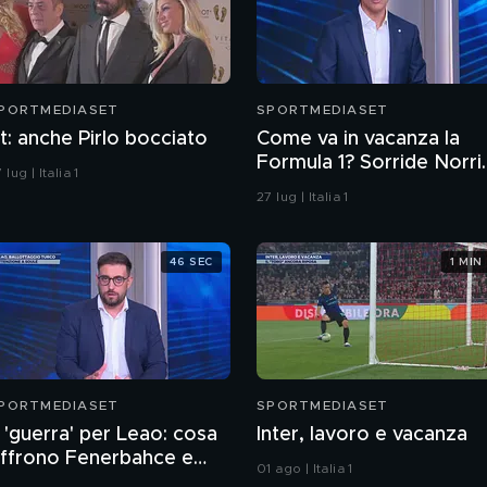
PORTMEDIASET
SPORTMEDIASET
t: anche Pirlo bocciato
Come va in vacanza la
Formula 1? Sorride Norri
 lug | Italia 1
la Ferrari non vuol fare
27 lug | Italia 1
una scelta
46 SEC
1 MIN
PORTMEDIASET
SPORTMEDIASET
 'guerra' per Leao: cosa
Inter, lavoro e vacanza
ffrono Fenerbahce e
01 ago | Italia 1
alatasary? Le differenze