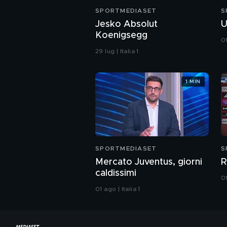
SPORTMEDIASET
S
Jesko Absolut
U
Koenigsegg
01
29 lug | Italia 1
1 MIN
SPORTMEDIASET
S
Mercato Juventus, giorni
R
caldissimi
01
01 ago | Italia 1