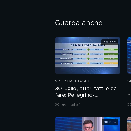
Guarda anche
30 SEC
SPORTMEDIASET
S
30 luglio, affari fatti e da
L
fare: Pellegrino-
m
Fiorentina, intesa
R
30 lug | Italia 1
30
p
48 SEC