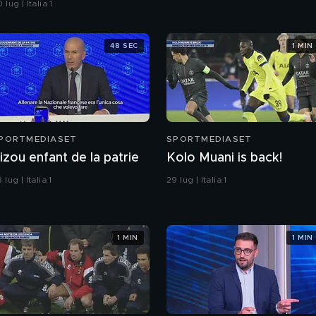
 lug | Italia 1
48 SEC
1 MIN
PORTMEDIASET
SPORTMEDIASET
izou enfant de la patrie
Kolo Muani is back!
 lug | Italia 1
29 lug | Italia 1
1 MIN
1 MIN