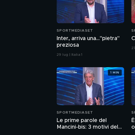
SPORTMEDIASET
S
Inter, arriva una..."pietra"
C
preziosa
27
29 lug | Italia 1
1 MIN
SPORTMEDIASET
S
Le prime parole del
È
Mancini-bis: 3 motivi del
o
perché hanno convinto
G