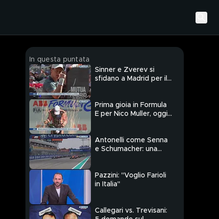
In questa puntata
Sinner e Zverev si
sfidano a Madrid per il
titolo e la storia
Prima gioia in Formula
E per Nico Muller, oggi
la gara 2
Antonelli come Senna
e Schumacher: una
pole storica
Pazzini: "Voglio Farioli
in Italia"
Callegari vs. Trevisani: