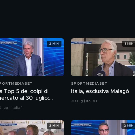
2 MIN
1 MIN
PORTMEDIASET
SPORTMEDIASET
a Top 5 dei colpi di
Italia, esclusiva Malagò
ercato al 30 luglio:
30 lug | Italia 1
amos o Alajbegovic al 1°
 lug | Italia 1
osto?
2 MIN
2 MIN