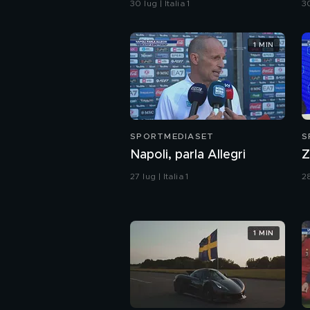
30 lug | Italia 1
30
1 MIN
SPORTMEDIASET
S
Napoli, parla Allegri
Z
27 lug | Italia 1
28
1 MIN