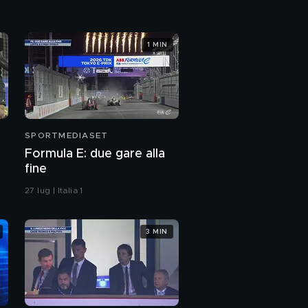
1 MIN
SPORTMEDIASET
Formula E: due gare alla
fine
27 lug | Italia 1
3 MIN