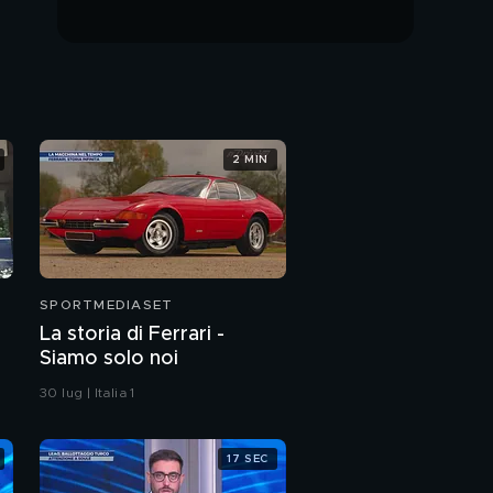
grande"
XXS Social Show - 35a
giornata
Pazzini: "Como meglio
del Napoli"
2 MIN
Inter, è il grande
giorno: "Parma" fa rima
con "scudetto"
SPORTMEDIASET
La storia di Ferrari -
Siamo solo noi
30 lug | Italia 1
17 SEC