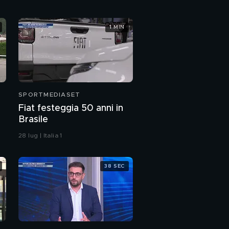
Juventus, Champions
1 MIN
appesa a un filo
Sinner regala emozioni
SPORTMEDIASET
Fiat festeggia 50 anni in
Brasile
28 lug | Italia 1
38 SEC