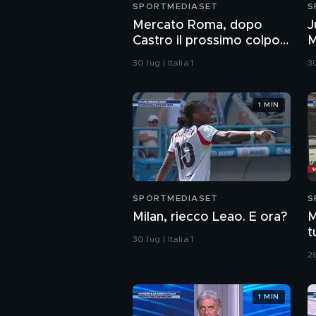
SPORTMEDIASET
S
Mercato Roma, dopo
J
Castro il prossimo colpo
M
è in difesa?
b
30 lug | Italia 1
30
1 MIN
SPORTMEDIASET
S
Milan, riecco Leao. E ora?
M
t
30 lug | Italia 1
d
28
m
1 MIN