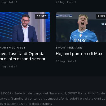
er arrivare a Romero"
 lug | Italia 1
27 lug | Italia 1
58 SEC
1 MIN
PORTMEDIASET
SPORTMEDIASET
uve, l'uscita di Openda
Hojlund puntero di Max
pre interessanti scenari
28 lug | Italia 1
 lug | Italia 1
76881007 - Sede legale: Largo del Nazareno 8, 00187 Roma. Uffici: Vial
ervati. Rispetto ai contenuti trasmessi e/o riprodotti è vietata ogni uti
 mezzi automatizzati di data scraping.