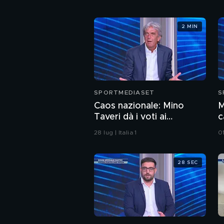
2 MIN
SPORTMEDIASET
S
Caos nazionale: Mino
M
Taveri dà i voti ai
c
protagonisti
28 lug | Italia 1
01
28 SEC