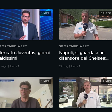
1 MIN
59 SEC
PORTMEDIASET
SPORTMEDIASET
ercato Juventus, giorni
Napoli, si guarda a un
aldissimi
difensore del Chelsea:
Lucca verso l'uscita
 ago | Italia 1
27 lug | Italia 1
1 MIN
2 MIN