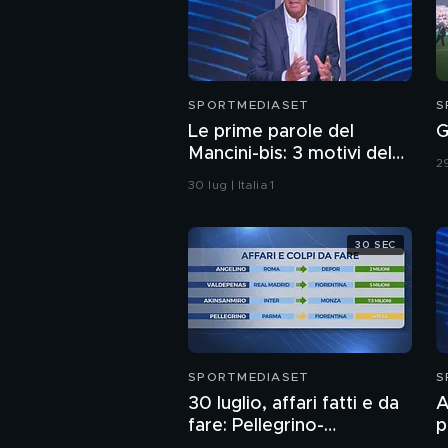
SPORTMEDIASET
S
Le prime parole del
G
Mancini-bis: 3 motivi del
29
perché hanno convinto
30 lug | Italia 1
30 SEC
SPORTMEDIASET
S
30 luglio, affari fatti e da
A
fare: Pellegrino-
p