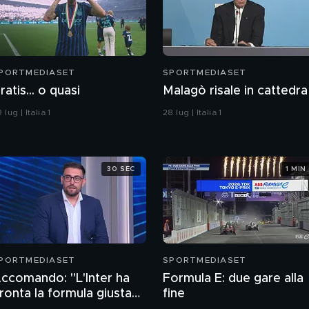
PORTMEDIASET
SPORTMEDIASET
ratis... o quasi
Malagò risale in cattedra
 lug | Italia 1
28 lug | Italia 1
30 SEC
1 MIN
PORTMEDIASET
SPORTMEDIASET
ccomando: "L'Inter ha
Formula E: due gare alla
ronta la formula giusta
fine