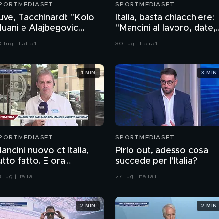
PORTMEDIASET
SPORTMEDIASET
uve, Tacchinardi: "Kolo
Italia, basta chiacchiere:
uani e Alajbegovic
"Mancini al lavoro, date,
ene, ma non..."
convocazioni e…"
 lug | Italia 1
30 lug | Italia 1
1 MIN
3 MIN
PORTMEDIASET
SPORTMEDIASET
ancini nuovo ct Italia,
Pirlo out, adesso cosa
utto fatto. E ora
succede per l'Italia?
irettore tecnico e team
 lug | Italia 1
27 lug | Italia 1
anager
2 MIN
2 MIN