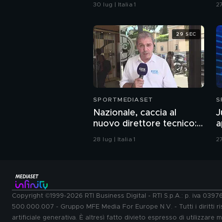
Fiorentina, intesa
p
30 lug | Italia 1
27
29 SEC
SPORTMEDIASET
S
Nazionale, caccia al
J
nuovo direttore tecnico:
a
ecco chi potrebbe essere
28 lug | Italia 1
27
Copyright ©1999-2026 RTI Business Digital - RTI S.p.A.: p. iva 039
500.000.007 - Gruppo MFE Media For Europe N.V. - Tutti i diritti ris
artificiale generativa. È altresì fatto divieto espresso di utilizzare