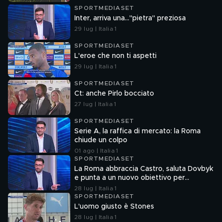
SPORTMEDIASET
Inter, arriva una..."pietra" preziosa
29 lug | Italia 1
SPORTMEDIASET
L'eroe che non ti aspetti
29 lug | Italia 1
SPORTMEDIASET
Ct: anche Pirlo bocciato
27 lug | Italia 1
SPORTMEDIASET
Serie A, la raffica di mercato: la Roma
chiude un colpo
01 ago | Italia 1
SPORTMEDIASET
La Roma abbraccia Castro, saluta Dovbyk
e punta a un nuovo obiettivo per
l'attacco
28 lug | Italia 1
SPORTMEDIASET
L'uomo giusto è Stones
28 lug | Italia 1