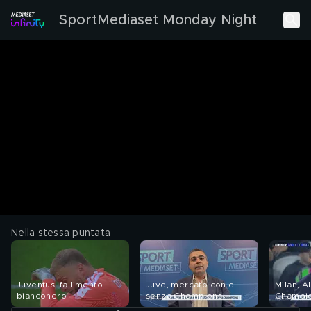
SportMediaset Monday Night
Nella stessa puntata
Juventus, fallimento
Juve, mercato con e
Milan, Al
bianconero
senza Champions
Champi