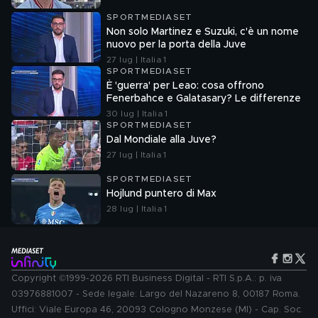
SPORTMEDIASET
Non solo Martinez e Suzuki, c'è un nome
nuovo per la porta della Juve
27 lug | Italia 1
SPORTMEDIASET
È 'guerra' per Leao: cosa offrono
Fenerbahce e Galatasary? Le differenze
30 lug | Italia 1
SPORTMEDIASET
Dal Mondiale alla Juve?
27 lug | Italia 1
SPORTMEDIASET
Hojlund puntero di Max
28 lug | Italia 1
Copyright ©1999-2026 RTI Business Digital - RTI S.p.A.: p. iva
03976881007 - Sede legale: Largo del Nazareno 8, 00187 Roma.
Uffici: Viale Europa 46, 20093 Cologno Monzese (MI) - Cap. Soc.