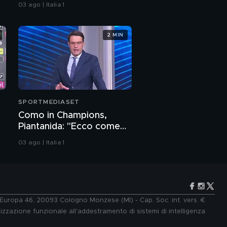
sorpresa per l'esterno"
03 ago | Italia 1
2 MIN
SPORTMEDIASET
Como in Champions,
Piantanida: "Ecco come
stanno davvero le cose"
03 ago | Italia 1
e Europa 46, 20093 Cologno Monzese (MI) - Cap. Soc. int. vers. €
lizzazione funzionale all'addestramento di sistemi di intelligenza