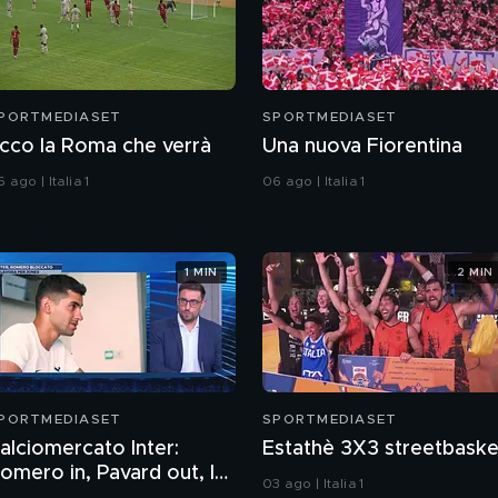
PORTMEDIASET
SPORTMEDIASET
cco la Roma che verrà
Una nuova Fiorentina
 ago | Italia 1
06 ago | Italia 1
1 MIN
2 MIN
PORTMEDIASET
SPORTMEDIASET
alciomercato Inter:
Estathè 3X3 streetbaske
omero in, Pavard out, le
03 ago | Italia 1