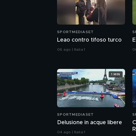
SPORTMEDIASET
S
Leao contro tifoso turco
E
06 ago | Italia 1
06
1 MIN
SPORTMEDIASET
S
Delusione in acque libere
C
R
04 ago | Italia 1