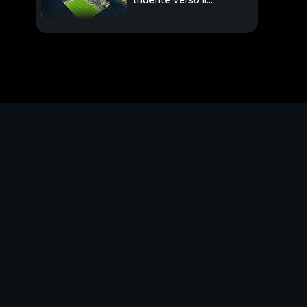
tridente verso il
Frosinone
Il tesoretto della Juve
nelle mani di... Eusebio
Di Francesco
Un portiere tutto
nuovo: Svilar,
scommessa di DDR
De Zerbi contro De
Rossi
Totti incorona De Rossi
Serie A, 3 gare oggi
Sinner in esclusiva