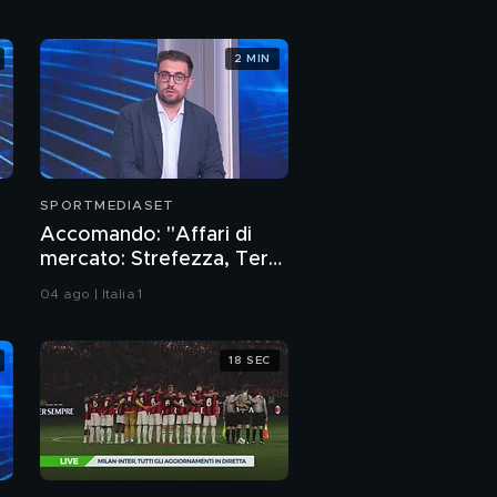
Paolini in finale a Dubai
2 MIN
World Padel Legends
Tour
SPORTMEDIASET
Accomando: "Affari di
mercato: Strefezza, Ter
Stegen, Maldini e... il rebus
04 ago | Italia 1
Sebastiano Esposito"
18 SEC