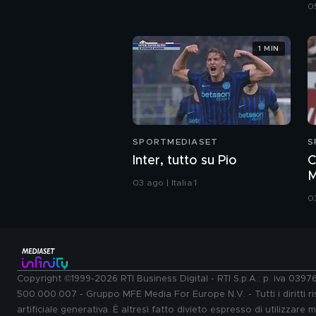
s
05
1 MIN
SPORTMEDIASET
S
Inter, tutto su Pio
C
M
03 ago | Italia 1
è
03
Copyright ©1999-2026 RTI Business Digital - RTI S.p.A.: p. iva 039
500.000.007 - Gruppo MFE Media For Europe N.V. - Tutti i diritti ris
artificiale generativa. È altresì fatto divieto espresso di utilizzare