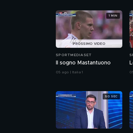
1 MIN
PROSSIMO VIDEO
SPORTMEDIASET
S
Il sogno Mastantuono
L
05 ago | Italia 1
05
50 SEC