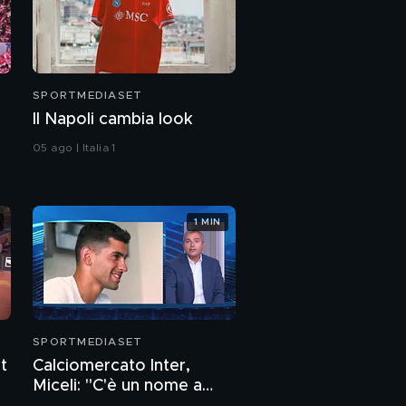
SPORTMEDIASET
Il Napoli cambia look
05 ago | Italia 1
1 MIN
SPORTMEDIASET
t
Calciomercato Inter,
Miceli: "C'è un nome a