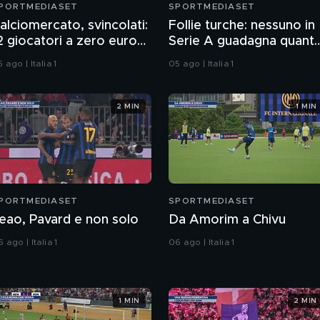
PORTMEDIASET
SPORTMEDIASET
alciomercato, svincolati:
Follie turche: nessuno in
2 giocatori a zero euro
Serie A guadagna quant
er sognare gratis
Salah al Trabzonspor
 ago | Italia 1
05 ago | Italia 1
2 MIN
1 MIN
PORTMEDIASET
SPORTMEDIASET
eao, Pavard e non solo
Da Amorim a Chivu
 ago | Italia 1
06 ago | Italia 1
1 MIN
2 MIN