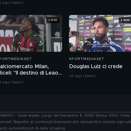
pecifiche
 ago | Italia 1
1 MIN
1 MIN
PORTMEDIASET
SPORTMEDIASET
alciomercato Milan,
Douglas Luiz ci crede
iceli: "Il destino di Leao
02 ago | Italia 1
 legato a..."
 ago | Italia 1
76881007 - Sede legale: Largo del Nazareno 8, 00187 Roma. Uffici: Vial
ervati. Rispetto ai contenuti trasmessi e/o riprodotti è vietata ogni uti
 mezzi automatizzati di data scraping.