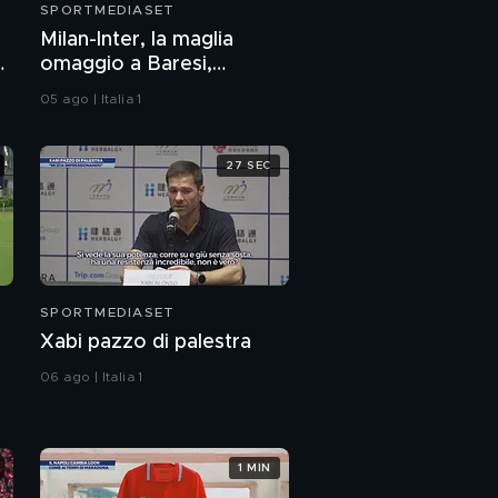
SPORTMEDIASET
Milan-Inter, la maglia
o
omaggio a Baresi,
applausi a minuto 6
05 ago | Italia 1
27 SEC
SPORTMEDIASET
Xabi pazzo di palestra
06 ago | Italia 1
1 MIN