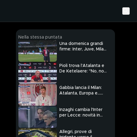
Nella stessa puntata
Una domenica grandi
firme: Inter, Juve, Milan
e Napoli in campo
Pioli trova l'Atalanta e
De Ketelaere: "No, non
era un bidone"
Gabbia lancia il Milan:
Atalanta, Europa e...
Inter
Inzaghi cambia l'Inter
per Lecce: novità in
attacco
Allegri, prove di