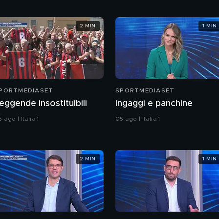
2 MIN
1 MIN
PORTMEDIASET
SPORTMEDIASET
eggende insostituibili
Ingaggi e panchine
 ago | Italia 1
05 ago | Italia 1
2 MIN
1 MIN