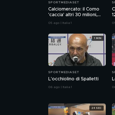
SPORTMEDIASET
S
Calciomercato: il Como
C
'caccia' altri 30 milioni,
1
Esposito-Cagliari finita
p
05 ago | Italia 1
05
1 MIN
SPORTMEDIASET
S
L'occhiolino di Spalletti
L
06 ago | Italia 1
06
24 SEC