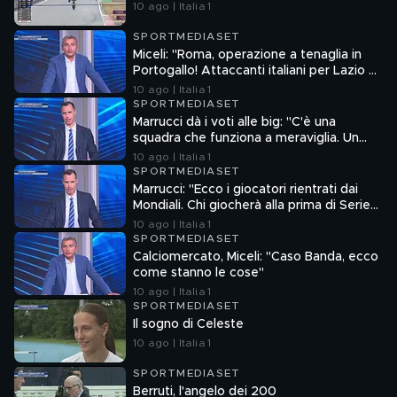
10 ago | Italia 1
SPORTMEDIASET
Miceli: "Roma, operazione a tenaglia in
Portogallo! Attaccanti italiani per Lazio e
Bologna, ma attenzione a Seba Esposito"
10 ago | Italia 1
SPORTMEDIASET
Marrucci dà i voti alle big: "C'è una
squadra che funziona a meraviglia. Un
allenatore ha iniziato malissimo"
10 ago | Italia 1
SPORTMEDIASET
Marrucci: "Ecco i giocatori rientrati dai
Mondiali. Chi giocherà alla prima di Serie
A e chi andrà via"
10 ago | Italia 1
SPORTMEDIASET
Calciomercato, Miceli: "Caso Banda, ecco
come stanno le cose"
10 ago | Italia 1
SPORTMEDIASET
Il sogno di Celeste
10 ago | Italia 1
SPORTMEDIASET
Berruti, l'angelo dei 200