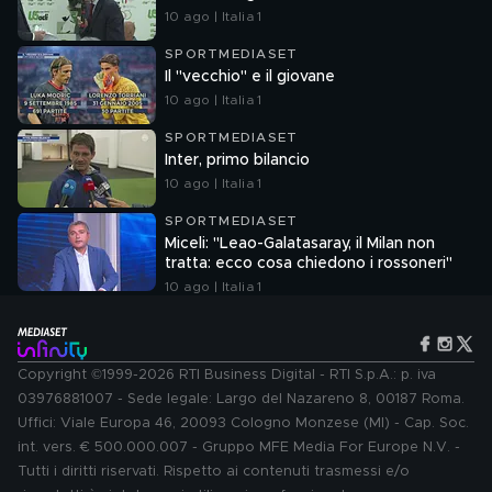
10 ago | Italia 1
SPORTMEDIASET
Il "vecchio" e il giovane
10 ago | Italia 1
SPORTMEDIASET
Inter, primo bilancio
10 ago | Italia 1
SPORTMEDIASET
Miceli: "Leao-Galatasaray, il Milan non
tratta: ecco cosa chiedono i rossoneri"
10 ago | Italia 1
Copyright ©1999-2026 RTI Business Digital - RTI S.p.A.: p. iva
03976881007 - Sede legale: Largo del Nazareno 8, 00187 Roma.
Uffici: Viale Europa 46, 20093 Cologno Monzese (MI) - Cap. Soc.
int. vers. € 500.000.007 - Gruppo MFE Media For Europe N.V. -
Tutti i diritti riservati. Rispetto ai contenuti trasmessi e/o