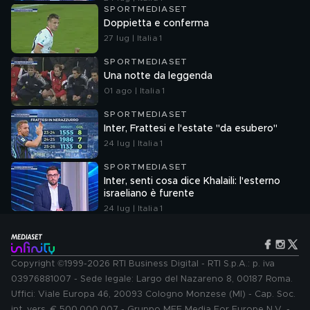
SPORTMEDIASET
Doppietta e conferma
27 lug | Italia 1
SPORTMEDIASET
Una notte da leggenda
01 ago | Italia 1
SPORTMEDIASET
Inter, Frattesi e l'estate "da esubero"
24 lug | Italia 1
SPORTMEDIASET
Inter, senti cosa dice Khalaili: l'esterno
israeliano è furente
24 lug | Italia 1
Copyright ©1999-2026 RTI Business Digital - RTI S.p.A.: p. iva
03976881007 - Sede legale: Largo del Nazareno 8, 00187 Roma.
Uffici: Viale Europa 46, 20093 Cologno Monzese (MI) - Cap. Soc.
int. vers. € 500.000.007 - Gruppo MFE Media For Europe N.V. -