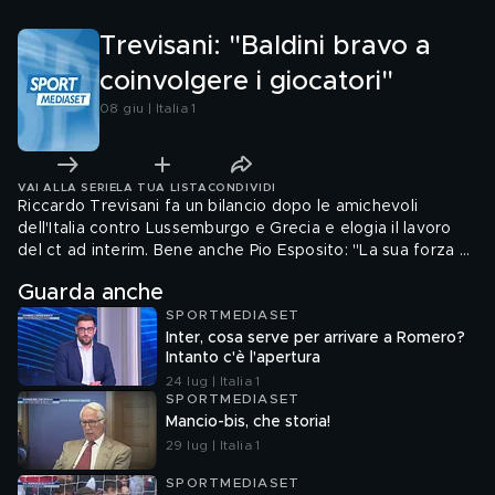
Trevisani: "Baldini bravo a
coinvolgere i giocatori"
08 giu | Italia 1
VAI ALLA SERIE
LA TUA LISTA
CONDIVIDI
Riccardo Trevisani fa un bilancio dopo le amichevoli
dell'Italia contro Lussemburgo e Grecia e elogia il lavoro
del ct ad interim. Bene anche Pio Esposito: "La sua forza è
l'umiltà, possiamo puntare su di lui a occhi chiusi."
Guarda anche
SPORTMEDIASET
Inter, cosa serve per arrivare a Romero?
Intanto c'è l'apertura
24 lug | Italia 1
SPORTMEDIASET
Mancio-bis, che storia!
29 lug | Italia 1
SPORTMEDIASET