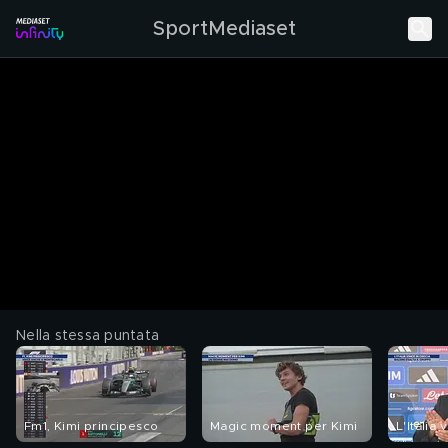
SportMediaset
Nella stessa puntata
Fm1, Kimi principesco
Magic moment per Kimi
L'Italia 