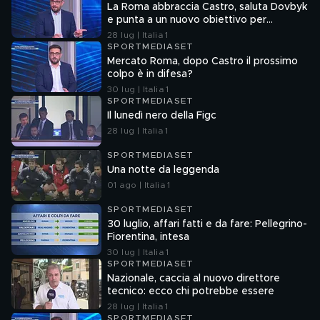
La Roma abbraccia Castro, saluta Dovbyk
e punta a un nuovo obiettivo per
l'attacco
28 lug | Italia 1
SPORTMEDIASET
Mercato Roma, dopo Castro il prossimo
colpo è in difesa?
30 lug | Italia 1
SPORTMEDIASET
Il lunedì nero della Figc
28 lug | Italia 1
SPORTMEDIASET
Una notte da leggenda
01 ago | Italia 1
SPORTMEDIASET
30 luglio, affari fatti e da fare: Pellegrino-
Fiorentina, intesa
30 lug | Italia 1
SPORTMEDIASET
Nazionale, caccia al nuovo direttore
tecnico: ecco chi potrebbe essere
28 lug | Italia 1
SPORTMEDIASET