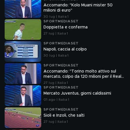
Accomando: "Kolo Muani mister 50
milioni di euro"
30 lug | Italia 1
SPORTMEDIASET
Doppietta e conferma
27 lug | Italia 1
SPORTMEDIASET
Napoli, caccia al colpo
30 lug | Italia 1
SPORTMEDIASET
Accomando: "Torino molto attivo sul
mercato, colpo da 120 milioni per il Real
Madrid"
27 lug | Italia 1
SPORTMEDIASET
Mercato Juventus, giorni caldissimi
01 ago | Italia 1
SPORTMEDIASET
Sioli e Inzoli, che salti
27 lug | Italia 1