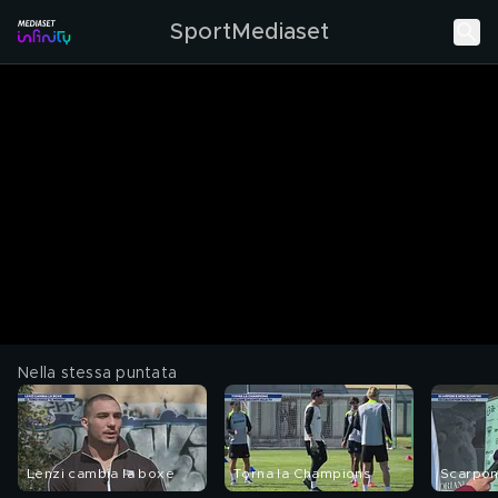
SportMediaset
Nella stessa puntata
Lenzi cambia la boxe
Torna la Champions
Scarponi