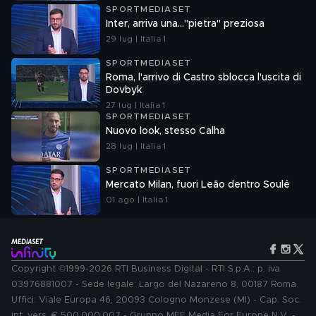
SPORTMEDIASET
Inter, arriva una..."pietra" preziosa
29 lug | Italia 1
SPORTMEDIASET
Roma, l'arrivo di Castro sblocca l'uscita di
Dovbyk
27 lug | Italia 1
SPORTMEDIASET
Nuovo look, stesso Calha
28 lug | Italia 1
SPORTMEDIASET
Mercato Milan, fuori Leão dentro Soulé
01 ago | Italia 1
Copyright ©1999-2026 RTI Business Digital - RTI S.p.A.: p. iva
03976881007 - Sede legale: Largo del Nazareno 8, 00187 Roma.
Uffici: Viale Europa 46, 20093 Cologno Monzese (MI) - Cap. Soc.
int. vers. € 500.000.007 - Gruppo MFE Media For Europe N.V. -