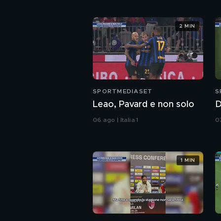
2 MIN
SPORTMEDIASET
S
Leao, Pavard e non solo
D
06 ago | Italia 1
07
1 MIN