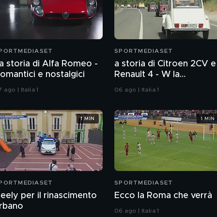
PORTMEDIASET
SPORTMEDIASET
a storia di Alfa Romeo -
a storia di Citroen 2CV e
omantici e nostalgici
Renault 4 - W la
rivoluzione
 ago | Italia 1
06 ago | Italia 1
1 MIN
1 MIN
PORTMEDIASET
SPORTMEDIASET
eely per il rinascimento
Ecco la Roma che verrà
rbano
06 ago | Italia 1