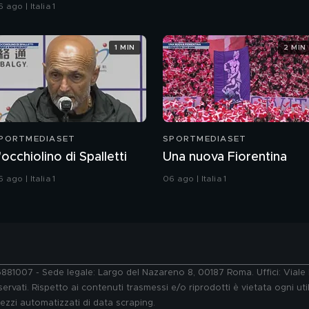
 ago | Italia 1
1 MIN
2 MIN
PORTMEDIASET
SPORTMEDIASET
'occhiolino di Spalletti
Una nuova Fiorentina
 ago | Italia 1
06 ago | Italia 1
76881007 - Sede legale: Largo del Nazareno 8, 00187 Roma. Uffici: Vial
ervati. Rispetto ai contenuti trasmessi e/o riprodotti è vietata ogni uti
 mezzi automatizzati di data scraping.