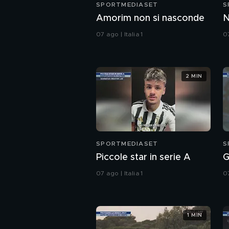
SPORTMEDIASET
S
Amorim non si nasconde
N
07 ago | Italia 1
07
2 MIN
SPORTMEDIASET
S
Piccole star in serie A
G
07 ago | Italia 1
07
1 MIN