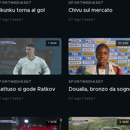
PORTMEDIASET
SPORTMEDIASET
kunku torna al gol
Chivu sul mercato
 ago | Italia 1
07 ago | Italia 1
1 MIN
31 SEC
PORTMEDIASET
SPORTMEDIASET
attuso si gode Ratkov
Doualla, bronzo da sogn
 ago | Italia 1
07 ago | Italia 1
1 MIN
2 MIN