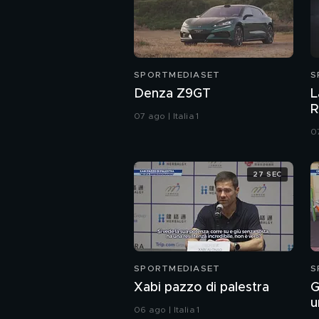
SPORTMEDIASET
S
Denza Z9GT
L
R
07 ago | Italia 1
07
27 SEC
SPORTMEDIASET
S
Xabi pazzo di palestra
G
u
06 ago | Italia 1