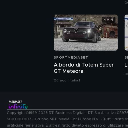
06
4 MIN
SPORTMEDIASET
S
A bordo di Totem Super
L
GT Meteora
06
06 ago | Italia 1
Copyright ©1999-2026 RTI Business Digital - RTI S.p.A.: p. iva 039
500.000.007 - Gruppo MFE Media For Europe N.V. - Tutti i diritti ris
artificiale generativa. È altresì fatto divieto espresso di utilizzare