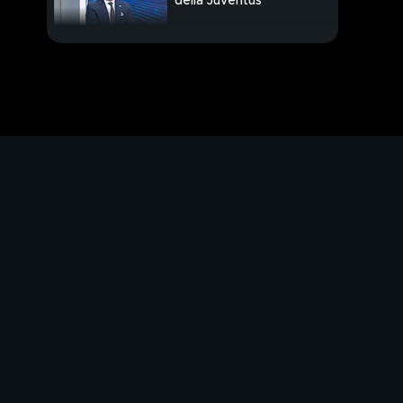
della Juventus
Simic: un'altra
occasione
Mercato: le ultime sul
Milan
Panchine azzurre: una
storia in chiaroscuro
Calciomercato: le
ultimissime
Sinner in versione
sciatore
Superlega, comanda
Trento