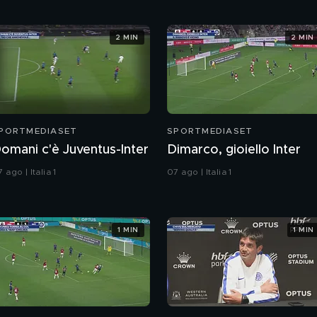
2 MIN
2 MIN
PORTMEDIASET
SPORTMEDIASET
omani c'è Juventus-Inter
Dimarco, gioiello Inter
 ago | Italia 1
07 ago | Italia 1
1 MIN
1 MIN