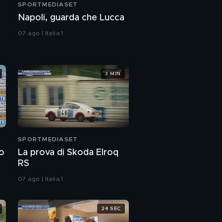
SPORTMEDIASET
Napoli, guarda che Lucca
07 ago | Italia 1
3 MIN
SPORTMEDIASET
o
La prova di Skoda Elroq
RS
07 ago | Italia 1
24 SEC